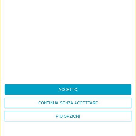
ACCETTO
Info
CONTINUA SENZA ACCETTARE
AI che scrive di Taylor Swift come se fossi io
PIÙ OPZIONI
Filologia di Wittgenstein
Cookie