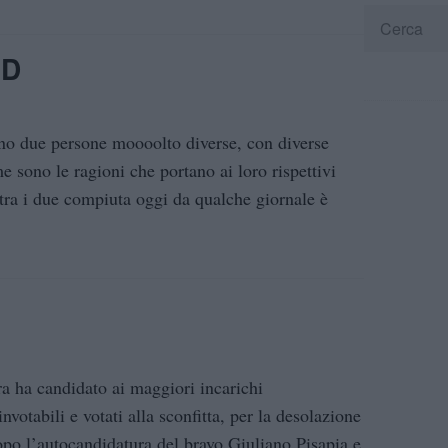
PD
no due persone moooolto diverse, con diverse
me sono le ragioni che portano ai loro rispettivi
 tra i due compiuta oggi da qualche giornale è
ra ha candidato ai maggiori incarichi
votabili e votati alla sconfitta, per la desolazione
dopo l’autocandidatura del bravo Giuliano Pisapia e