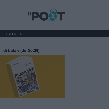
HIGHLIGHTS
li di Natale (del 2026!)