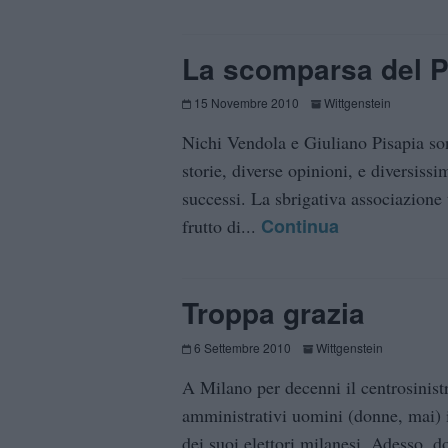
La scomparsa del 
15 Novembre 2010
Wittgenstein
Nichi Vendola e Giuliano Pisapia so
storie, diverse opinioni, e diversissi
successi. La sbrigativa associazione
Continua
frutto di...
Troppa grazia
6 Settembre 2010
Wittgenstein
A Milano per decenni il centrosinist
amministrativi uomini (donne, mai) in
dei suoi elettori milanesi. Adesso, 