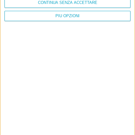
CONTINUA SENZA ACCETTARE
PIÙ OPZIONI
Info
AI che scrive di Taylor Swift come se fossi io
Filologia di Wittgenstein
Cookie
Informativa sui cookie
Ultimi articoli
La sinistra de coccio
Don’t feed the trolls
A chi pensi, quando senti dire “patrimoniale”?
Con due pistole caricate a salve e un canestro di parole
Cinquantaquattro contro quarantasei