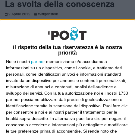
La svolta della conoscenza
2 Aprile 2012
Wittgenstein
Ricorderete i titoli di pochi giorni fa sui dati Irpef che
avrebbero mostrato che in Italia i lavoratori dipendenti
dichiarerebbero più dei datori di lavoro: ce li avevano
Il rispetto della tua riservatezza è la nostra
tutti i quotidiani. Le cose però sono un po’ più
priorità
Continua
complicate e...
Noi e i nostri
partner
memorizziamo e/o accediamo a
informazioni su un dispositivo, come i cookie, e trattiamo dati
personali, come identificatori univoci e informazioni standard
inviate da un dispositivo per annunci e contenuti personalizzati,
Repertorio
misurazione di annunci e contenuti, analisi dell'audience e
sviluppo dei servizi.
Con la tua autorizzazione noi e i nostri 1733
31 Agosto 2011
Wittgenstein
partner possiamo utilizzare dati precisi di geolocalizzazione e
identificazione tramite la scansione del dispositivo. Puoi fare clic
Vedo che si riparla dell’eventualità di rendere pubbliche
per consentire a noi e ai nostri partner il trattamento per le
le dichiarazioni dei redditi: mi permetto di pensarla una
finalità sopra descritte. In alternativa puoi fare clic per negare il
solita boutade da giornali (ultimamente il governo ci
consenso o accedere a informazioni più dettagliate e modificare
le tue preferenze prima di acconsentire.
Si rende noto che
mette del suo, comunque) che non si realizzerà mai. Ma