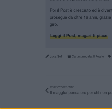
Poi il Post è cresciuto ed è diven
prosegue da oltre 16 anni, grazie 
giro.
Leggi il Post, magari ti piace
Luca Sofri
Cartastampata
,
Il Foglio
POST PRECEDENTE
Il maggior pensatore per chi non p