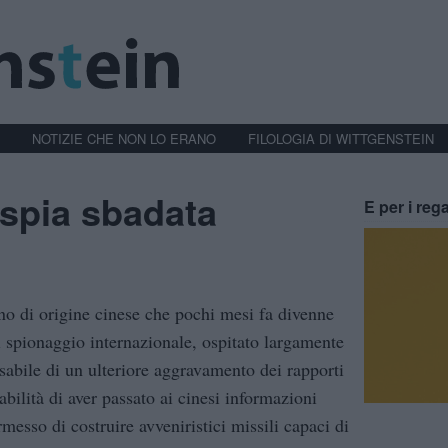
NOTIZIE CHE NON LO ERANO
FILOLOGIA DI WITTGENSTEIN
 spia sbadata
E per i rega
o di origine cinese che pochi mesi fa divenne
 spionaggio internazionale, ospitato largamente
nsabile di un ulteriore aggravamento dei rapporti
abilità di aver passato ai cinesi informazioni
messo di costruire avveniristici missili capaci di