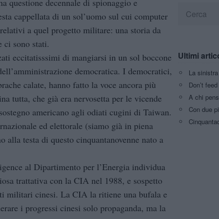
Una questione decennale di spionaggio e
esta cappellata di un sol’uomo sul cui computer
 relativi a quel progetto militare: una storia da
 ci sono stati.
Ultimi artic
ati eccitatisssimi di mangiarsi in un sol boccone
 dell’amministrazione democratica. I democratici,
La sinistr
brache calate, hanno fatto la voce ancora più
Don’t feed 
A chi pens
na tutta, che già era nervosetta per le vicende
Con due pi
 sostegno americano agli odiati cugini di Taiwan.
Cinquantaq
ernazionale ed elettorale (siamo già in piena
o alla testa di questo cinquantanovenne nato a
lligence al Dipartimento per l’Energia individua
osa trattativa con la CIA nel 1988, e sospetto
 militari cinesi. La CIA la ritiene una bufala e
derare i progressi cinesi solo propaganda, ma la