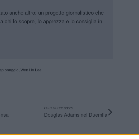
tato anche altro: un progetto giornalistico che
a chi lo scopre, lo apprezza e lo consiglia in
spionaggio
,
Wen Ho Lee
POST SUCCESSIVO
ensa
Douglas Adams nel Duemila