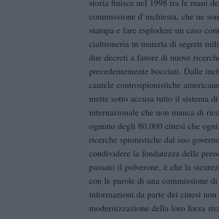
storia finisce nel 1998 tra le mani d
commissione d’inchiesta, che ne sono
stampa e fare esplodere un caso con
cialtroneria in materia di segreti mi
due decreti a favore di nuove ricerche
precedentemente bocciati. Dalle inch
cautele controspionistiche american
mette sotto accusa tutto il sistema di
internazionale che non manca di rico
ognuno degli 80.000 cinesi che ogni a
ricerche spionistiche dal suo govern
condividere la fondatezza delle preo
passato il polverone, è che la sicure
con le parole di una commissione di e
informazioni da parte dei cinesi non
modernizzazione della loro forza stra