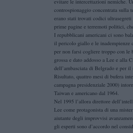
evitare le intercettazioni nemiche. 
controspionaggio concentrata sulla t
erano stati trovati codici ultrasegreti
prime pagine e terremoti politici, che
I repubblicani americani ci sono balz
il pericolo giallo e le inadempienze
per non farsi cogliere troppo con le 
grossa e dato addosso a Lee e alla Ci
dell’ambasciata di Belgrado e per il
Risultato, quattro mesi di bufera int
campagna presidenziale 2000) intorn
Taiwan e americano dal 1964.
Nel 1995 l’allora direttore dell’inte
Lee come protagonista di una misteri
aiutante degli improvvisi avanzamenti
gli esperti sono d’accordo nel consi