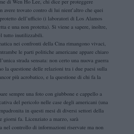
nome di Wen Ho Lee, chi dice per proteggere
n avere trovato contro di lui nient’altro che quei
protetto dell’ufficio (i laboratori di Los Alamos
tta e una non protetta). Si viene a sapere, inoltre,
 tutto inutilizzabili.
omatica nei confronti della Cina rimangono vivaci,
 entrambe le parti politiche americane appare chiaro
 l’unica strada sensata: non certo una nuova guerra
o la questione delle relazioni tra i due paesi sulla
cor più acrobatico, e la questione di chi fa la
are sempre una foto con giubbone e cappello a
ativa del pericolo nelle case degli americani (una
mpadronita in questi mesi di diversi settori della
ue giorni fa. Licenziato a marzo, sarà
 nel controllo di informazioni riservate ma non