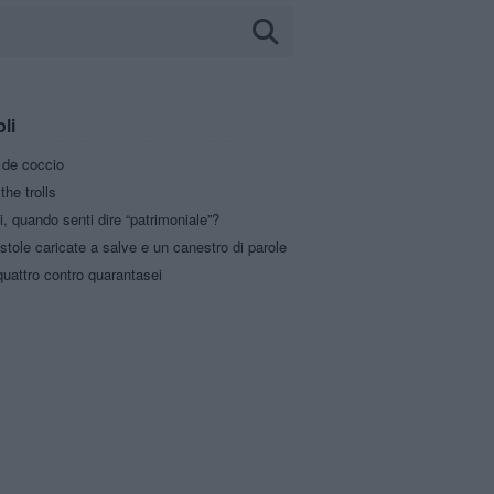
oli
a de coccio
the trolls
i, quando senti dire “patrimoniale”?
stole caricate a salve e un canestro di parole
uattro contro quarantasei