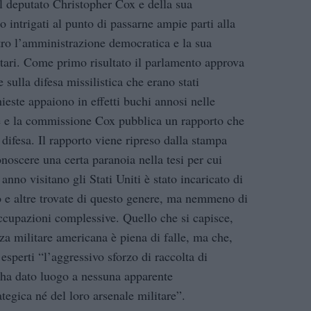
el deputato Christopher Cox e della sua
 intrigati al punto di passarne ampie parti alla
tro l’amministrazione democratica e la sua
litari. Come primo risultato il parlamento approva
 sulla difesa missilistica che erano stati
ieste appaiono in effetti buchi annosi nelle
e e la commissione Cox pubblica un rapporto che
 difesa. Il rapporto viene ripreso dalla stampa
noscere una certa paranoia nella tesi per cui
nno visitano gli Stati Uniti è stato incaricato di
o e altre trovate di questo genere, ma nemmeno di
ccupazioni complessive. Quello che si capisce,
zza militare americana è piena di falle, ma che,
sperti “l’aggressivo sforzo di raccolta di
 ha dato luogo a nessuna apparente
tegica né del loro arsenale militare”.