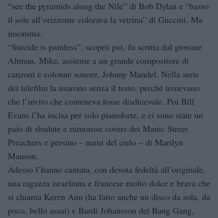
“see the pyramids along the Nile” di Bob Dylan e “basso
il sole all’orizzonte colorava la vetrina” di Guccini. Ma
insomma.
“Suicide is painless”, scoprii poi, fu scritta dal giovane
Altman, Mike, assieme a un grande compositore di
canzoni e colonne sonore, Johnny Mandel. Nella serie
dei telefilm la usarono senza il testo, perché temevano
che l’invito che conteneva fosse disdicevole. Poi Bill
Evans l’ha incisa per solo pianoforte, e ci sono state un
paio di sbadate e rumorose covers dei Manic Street
Preachers e persino – numi del cielo – di Marilyn
Manson.
Adesso l’hanno cantata, con devota fedeltà all’originale,
una ragazza israeliana e francese molto dolce e brava che
si chiama Keren Ann (ha fatto anche un disco da sola, da
poco, bello assai) e Bardi Johansson dei Bang Gang,