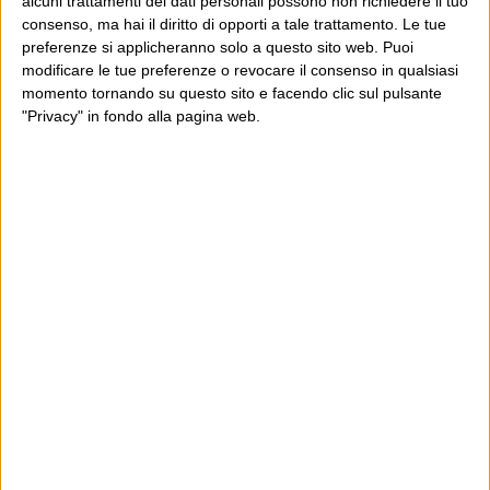
alcuni trattamenti dei dati personali possono non richiedere il tuo
consenso, ma hai il diritto di opporti a tale trattamento. Le tue
preferenze si applicheranno solo a questo sito web. Puoi
modificare le tue preferenze o revocare il consenso in qualsiasi
momento tornando su questo sito e facendo clic sul pulsante
"Privacy" in fondo alla pagina web.
Dove sei?
Wittgenstein è il blog di Luca Sofri, il fondatore e
direttore editoriale del giornale online il Post. Forse
sei qui perché conosci già il Post, o forse sei
capitato qui per altri giri.