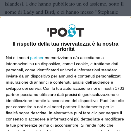
islandesi. I due hanno pubblicato un cd assieme, sotto il
nome di Lady and Bird, e ci hanno messo “Stephanie
says” dei Velvet Underground, e “Suicide is painless”.
Suicide is Painless
It brings on many changes
Il rispetto della tua riservatezza è la nostra
priorità
And I can take or leave it if I please
Noi e i nostri
partner
memorizziamo e/o accediamo a
informazioni su un dispositivo, come i cookie, e trattiamo dati
Poi, Cassiodoro si sveglia.
personali, come identificatori univoci e informazioni standard
inviate da un dispositivo per annunci e contenuti personalizzati,
misurazione di annunci e contenuti, analisi dell'audience e
sviluppo dei servizi.
Con la tua autorizzazione noi e i nostri 1733
partner possiamo utilizzare dati precisi di geolocalizzazione e
identificazione tramite la scansione del dispositivo. Puoi fare clic
per consentire a noi e ai nostri partner il trattamento per le
finalità sopra descritte. In alternativa puoi fare clic per negare il
consenso o accedere a informazioni più dettagliate e modificare
le tue preferenze prima di acconsentire.
Si rende noto che