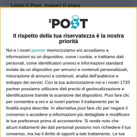
Leggi il Post, magari ti piace
Luca Sofri
Wittgenstein
Il rispetto della tua riservatezza è la nostra
priorità
Noi e i nostri
partner
memorizziamo e/o accediamo a
informazioni su un dispositivo, come i cookie, e trattiamo dati
personali, come identificatori univoci e informazioni standard
inviate da un dispositivo per annunci e contenuti personalizzati,
POST SUCCESSIVO
POST PRECEDENTE
misurazione di annunci e contenuti, analisi dell'audience e
Indovina chi sono
Il principe di Minneapolis
sviluppo dei servizi.
Con la tua autorizzazione noi e i nostri 1733
partner possiamo utilizzare dati precisi di geolocalizzazione e
identificazione tramite la scansione del dispositivo. Puoi fare clic
per consentire a noi e ai nostri partner il trattamento per le
finalità sopra descritte. In alternativa puoi fare clic per negare il
E per i regali di Natale
consenso o accedere a informazioni più dettagliate e modificare
le tue preferenze prima di acconsentire.
Si rende noto che
alcuni trattamenti dei dati personali possono non richiedere il tuo
consenso, ma hai il diritto di opporti a tale trattamento. Le tue