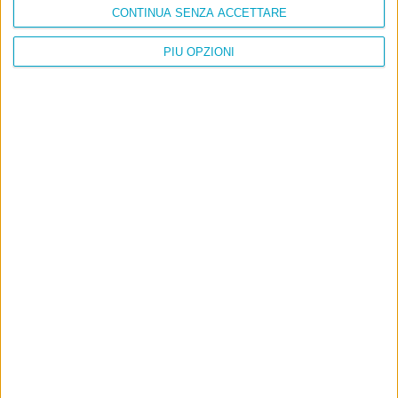
CONTINUA SENZA ACCETTARE
PIÙ OPZIONI
Info
AI che scrive di Taylor Swift come se fossi io
Filologia di Wittgenstein
Cookie