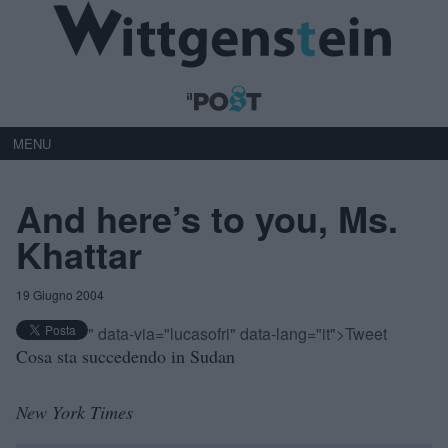
MENU
And here’s to you, Ms.
Khattar
19 Giugno 2004
" data-via="lucasofri" data-lang="it">Tweet
Cosa sta succedendo in Sudan
New York Times