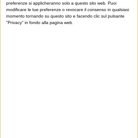
preferenze si applicheranno solo a questo sito web. Puoi
modificare le tue preferenze o revocare il consenso in qualsiasi
momento tornando su questo sito e facendo clic sul pulsante
"Privacy" in fondo alla pagina web.
Ultimi articoli
La sinistra de coccio
Don’t feed the trolls
A chi pensi, quando senti dire “patrimoniale”?
Con due pistole caricate a salve e un canestro di parole
Cinquantaquattro contro quarantasei