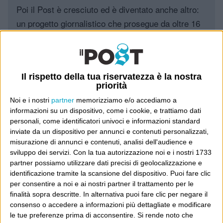
Poi il Post è cresciuto ed è diventato anche altro:
un progetto giornalistico che prosegue da oltre 16
anni, grazie a chi lo scopre, lo apprezza e lo
consiglia in giro.
Leggi il Post, magari ti piace
Il rispetto della tua riservatezza è la nostra
priorità
Noi e i nostri
partner
memorizziamo e/o accediamo a
informazioni su un dispositivo, come i cookie, e trattiamo dati
Luca Sofri
Wittgenstein
personali, come identificatori univoci e informazioni standard
inviate da un dispositivo per annunci e contenuti personalizzati,
misurazione di annunci e contenuti, analisi dell'audience e
sviluppo dei servizi.
Con la tua autorizzazione noi e i nostri 1733
partner possiamo utilizzare dati precisi di geolocalizzazione e
identificazione tramite la scansione del dispositivo. Puoi fare clic
POST PRECEDENTE
POST SUCCESSIVO
Un uomo a suo agio in ogni
Voglio trovare, un senso a questa
per consentire a noi e ai nostri partner il trattamento per le
ambientino
storia
finalità sopra descritte. In alternativa puoi fare clic per negare il
consenso o accedere a informazioni più dettagliate e modificare
le tue preferenze prima di acconsentire.
Si rende noto che