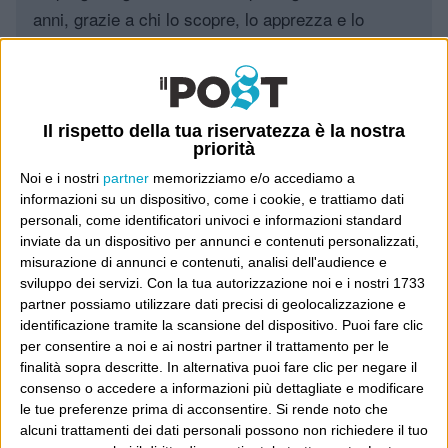
anni, grazie a chi lo scopre, lo apprezza e lo
consiglia in giro.
Leggi il Post, magari ti piace
Il rispetto della tua riservatezza è la nostra
priorità
Luca Sofri
Wittgenstein
Noi e i nostri
partner
memorizziamo e/o accediamo a
informazioni su un dispositivo, come i cookie, e trattiamo dati
personali, come identificatori univoci e informazioni standard
inviate da un dispositivo per annunci e contenuti personalizzati,
misurazione di annunci e contenuti, analisi dell'audience e
sviluppo dei servizi.
Con la tua autorizzazione noi e i nostri 1733
POST PRECEDENTE
POST SUCCESSIVO
partner possiamo utilizzare dati precisi di geolocalizzazione e
Sogno o sondaggio?
Just one of those things
identificazione tramite la scansione del dispositivo. Puoi fare clic
per consentire a noi e ai nostri partner il trattamento per le
finalità sopra descritte. In alternativa puoi fare clic per negare il
consenso o accedere a informazioni più dettagliate e modificare
le tue preferenze prima di acconsentire.
Si rende noto che
E per i regali di Natale
alcuni trattamenti dei dati personali possono non richiedere il tuo