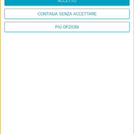
ACCETTO
CONTINUA SENZA ACCETTARE
PIÙ OPZIONI
Info
AI che scrive di Taylor Swift come se fossi io
Filologia di Wittgenstein