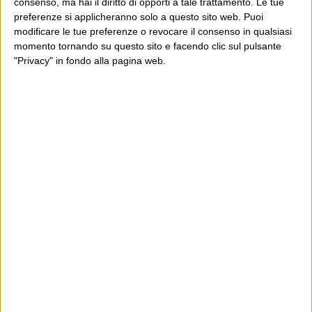
consenso, ma hai il diritto di opporti a tale trattamento. Le tue
preferenze si applicheranno solo a questo sito web. Puoi
modificare le tue preferenze o revocare il consenso in qualsiasi
momento tornando su questo sito e facendo clic sul pulsante
"Privacy" in fondo alla pagina web.
Ultimi articoli
La sinistra de coccio
Don’t feed the trolls
A chi pensi, quando senti dire “patrimoniale”?