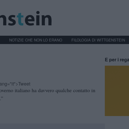
NOTIZIE CHE NON LO ERANO
FILOLOGIA DI WITTGENSTEIN
E per i rega
-lang="it">Tweet
Governo italiano ha davvero qualche contatto in
.”