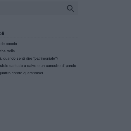
oli
a de coccio
the trolls
i, quando senti dire “patrimoniale”?
stole caricate a salve e un canestro di parole
uattro contro quarantasei