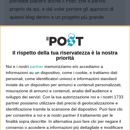
potrebbe piacerti anche il Post: che è partito
proprio da qui, e dal voler portare gli approcci di
questo blog dentro a un progetto più grande.
Poi il Post è cresciuto ed è diventato anche altro:
un progetto giornalistico che prosegue da oltre 16
anni, grazie a chi lo scopre, lo apprezza e lo
Il rispetto della tua riservatezza è la nostra
consiglia in giro.
priorità
Noi e i nostri
partner
memorizziamo e/o accediamo a
Leggi il Post, magari ti piace
informazioni su un dispositivo, come i cookie, e trattiamo dati
personali, come identificatori univoci e informazioni standard
inviate da un dispositivo per annunci e contenuti personalizzati,
misurazione di annunci e contenuti, analisi dell'audience e
Luca Sofri
Wittgenstein
sviluppo dei servizi.
Con la tua autorizzazione noi e i nostri 1733
partner possiamo utilizzare dati precisi di geolocalizzazione e
identificazione tramite la scansione del dispositivo. Puoi fare clic
per consentire a noi e ai nostri partner il trattamento per le
finalità sopra descritte. In alternativa puoi fare clic per negare il
consenso o accedere a informazioni più dettagliate e modificare
POST SUCCESSIVO
POST PRECEDENTE