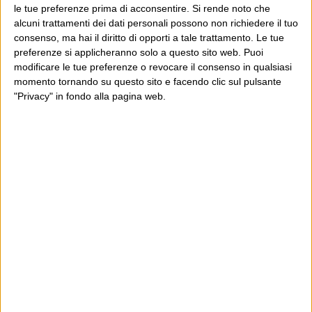
Questo governo ha i giorni
le tue preferenze prima di acconsentire.
Si rende noto che
contati
“The monster”
alcuni trattamenti dei dati personali possono non richiedere il tuo
consenso, ma hai il diritto di opporti a tale trattamento. Le tue
preferenze si applicheranno solo a questo sito web. Puoi
modificare le tue preferenze o revocare il consenso in qualsiasi
momento tornando su questo sito e facendo clic sul pulsante
E per i regali di Natale
"Privacy" in fondo alla pagina web.