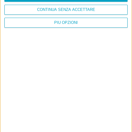
CONTINUA SENZA ACCETTARE
PIÙ OPZIONI
Info
AI che scrive di Taylor Swift come se fossi io
Filologia di Wittgenstein