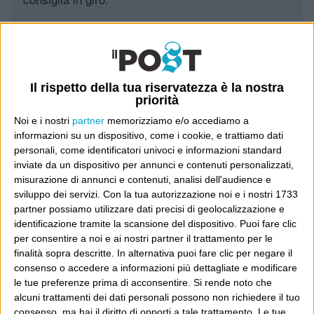
Leggi il Post, magari ti piace
Il rispetto della tua riservatezza è la nostra
Luca Sofri
Wittgenstein
priorità
Noi e i nostri
partner
memorizziamo e/o accediamo a
informazioni su un dispositivo, come i cookie, e trattiamo dati
personali, come identificatori univoci e informazioni standard
inviate da un dispositivo per annunci e contenuti personalizzati,
misurazione di annunci e contenuti, analisi dell'audience e
POST PRECEDENTE
POST SUCCESSIVO
sviluppo dei servizi.
Con la tua autorizzazione noi e i nostri 1733
Il riscatto
Brandi’s smile
partner possiamo utilizzare dati precisi di geolocalizzazione e
identificazione tramite la scansione del dispositivo. Puoi fare clic
per consentire a noi e ai nostri partner il trattamento per le
finalità sopra descritte. In alternativa puoi fare clic per negare il
consenso o accedere a informazioni più dettagliate e modificare
E per i regali di Natale
le tue preferenze prima di acconsentire.
Si rende noto che
alcuni trattamenti dei dati personali possono non richiedere il tuo
consenso, ma hai il diritto di opporti a tale trattamento. Le tue