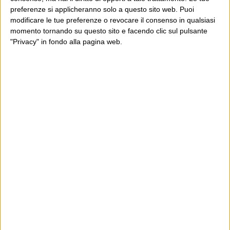
preferenze si applicheranno solo a questo sito web. Puoi
modificare le tue preferenze o revocare il consenso in qualsiasi
momento tornando su questo sito e facendo clic sul pulsante
"Privacy" in fondo alla pagina web.
Ultimi articoli
La sinistra de coccio
Don’t feed the trolls
A chi pensi, quando senti dire “patrimoniale”?
Con due pistole caricate a salve e un canestro di parole