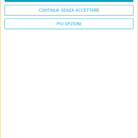
CONTINUA SENZA ACCETTARE
PIÙ OPZIONI
Info
AI che scrive di Taylor Swift come se fossi io
Filologia di Wittgenstein