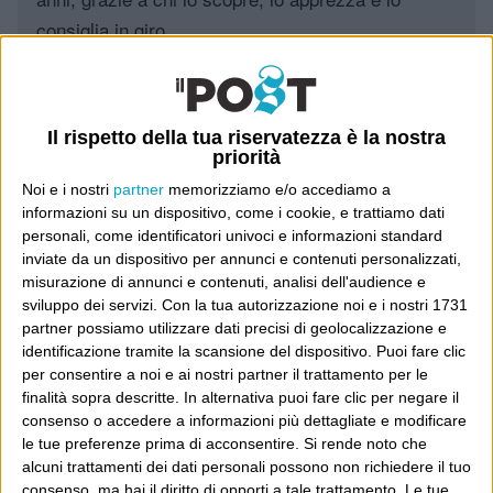
consiglia in giro.
Leggi il Post, magari ti piace
Il rispetto della tua riservatezza è la nostra
priorità
Luca Sofri
Wittgenstein
Noi e i nostri
partner
memorizziamo e/o accediamo a
informazioni su un dispositivo, come i cookie, e trattiamo dati
personali, come identificatori univoci e informazioni standard
inviate da un dispositivo per annunci e contenuti personalizzati,
misurazione di annunci e contenuti, analisi dell'audience e
sviluppo dei servizi.
Con la tua autorizzazione noi e i nostri 1731
POST PRECEDENTE
POST SUCCESSIVO
La fine dei dinosauri
Target Montenegro
partner possiamo utilizzare dati precisi di geolocalizzazione e
identificazione tramite la scansione del dispositivo. Puoi fare clic
per consentire a noi e ai nostri partner il trattamento per le
finalità sopra descritte. In alternativa puoi fare clic per negare il
consenso o accedere a informazioni più dettagliate e modificare
E per i regali di Natale
le tue preferenze prima di acconsentire.
Si rende noto che
alcuni trattamenti dei dati personali possono non richiedere il tuo
consenso, ma hai il diritto di opporti a tale trattamento. Le tue