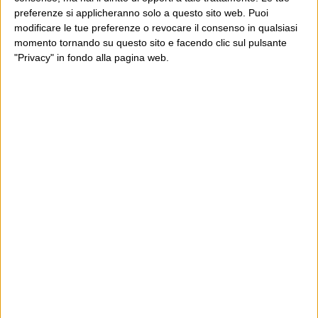
preferenze si applicheranno solo a questo sito web. Puoi
modificare le tue preferenze o revocare il consenso in qualsiasi
momento tornando su questo sito e facendo clic sul pulsante
"Privacy" in fondo alla pagina web.
Ultimi articoli
La sinistra de coccio
Don’t feed the trolls
A chi pensi, quando senti dire “patrimoniale”?
Con due pistole caricate a salve e un canestro di parole