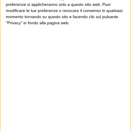
preferenze si applicheranno solo a questo sito web. Puoi
modificare le tue preferenze o revocare il consenso in qualsiasi
momento tornando su questo sito e facendo clic sul pulsante
"Privacy" in fondo alla pagina web.
Ultimi articoli
La sinistra de coccio
Don’t feed the trolls
A chi pensi, quando senti dire “patrimoniale”?
Con due pistole caricate a salve e un canestro di parole