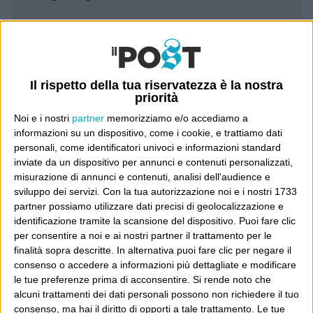
Leggi il Post, magari ti piace
Luca Sofri
Wittgenstein
Il rispetto della tua riservatezza è la nostra
priorità
Noi e i nostri
partner
memorizziamo e/o accediamo a
informazioni su un dispositivo, come i cookie, e trattiamo dati
personali, come identificatori univoci e informazioni standard
inviate da un dispositivo per annunci e contenuti personalizzati,
POST SUCCESSIVO
POST PRECEDENTE
misurazione di annunci e contenuti, analisi dell'audience e
Seguire attentamente le
sviluppo dei servizi.
Con la tua autorizzazione noi e i nostri 1733
avvertenze
partner possiamo utilizzare dati precisi di geolocalizzazione e
identificazione tramite la scansione del dispositivo. Puoi fare clic
per consentire a noi e ai nostri partner il trattamento per le
finalità sopra descritte. In alternativa puoi fare clic per negare il
E per i regali di Natale
consenso o accedere a informazioni più dettagliate e modificare
le tue preferenze prima di acconsentire.
Si rende noto che
alcuni trattamenti dei dati personali possono non richiedere il tuo
consenso, ma hai il diritto di opporti a tale trattamento. Le tue