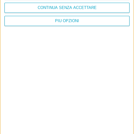
CONTINUA SENZA ACCETTARE
PIÙ OPZIONI
Info
AI che scrive di Taylor Swift come se fossi io
Filologia di Wittgenstein
Cookie