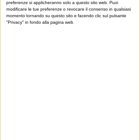
preferenze si applicheranno solo a questo sito web. Puoi
modificare le tue preferenze o revocare il consenso in qualsiasi
momento tornando su questo sito e facendo clic sul pulsante
"Privacy" in fondo alla pagina web.
Ultimi articoli
La sinistra de coccio
Don’t feed the trolls
A chi pensi, quando senti dire “patrimoniale”?
Con due pistole caricate a salve e un canestro di parole
Cinquantaquattro contro quarantasei