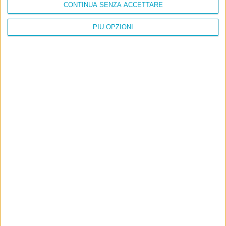
CONTINUA SENZA ACCETTARE
PIÙ OPZIONI
Info
AI che scrive di Taylor Swift come se fossi io
Filologia di Wittgenstein
Cookie