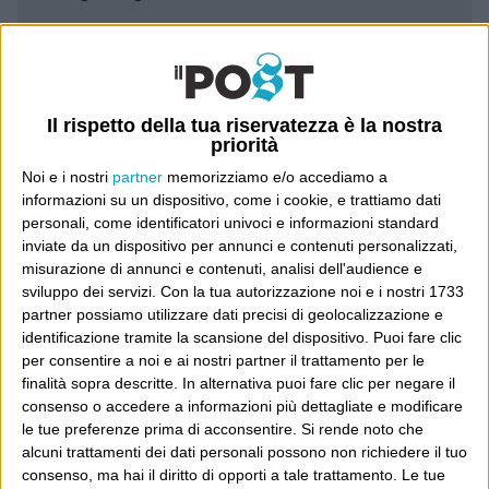
Leggi il Post, magari ti piace
Il rispetto della tua riservatezza è la nostra
Luca Sofri
Wittgenstein
priorità
Noi e i nostri
partner
memorizziamo e/o accediamo a
informazioni su un dispositivo, come i cookie, e trattiamo dati
personali, come identificatori univoci e informazioni standard
inviate da un dispositivo per annunci e contenuti personalizzati,
POST PRECEDENTE
POST SUCCESSIVO
misurazione di annunci e contenuti, analisi dell'audience e
Ehi, let’s do the Limbo rock
Abbatteteli, tutti
sviluppo dei servizi.
Con la tua autorizzazione noi e i nostri 1733
partner possiamo utilizzare dati precisi di geolocalizzazione e
identificazione tramite la scansione del dispositivo. Puoi fare clic
per consentire a noi e ai nostri partner il trattamento per le
finalità sopra descritte. In alternativa puoi fare clic per negare il
E per i regali di Natale
consenso o accedere a informazioni più dettagliate e modificare
le tue preferenze prima di acconsentire.
Si rende noto che
alcuni trattamenti dei dati personali possono non richiedere il tuo
consenso, ma hai il diritto di opporti a tale trattamento. Le tue