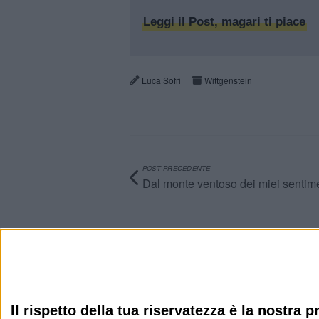
Leggi il Post, magari ti piace
Luca Sofri
Wittgenstein
POST PRECEDENTE
Dal monte ventoso dei miei sentim
Info
AI che scrive di Taylor Swift come se fossi io
Filologia di Wittgenstein
Il rispetto della tua riservatezza è la nostra pr