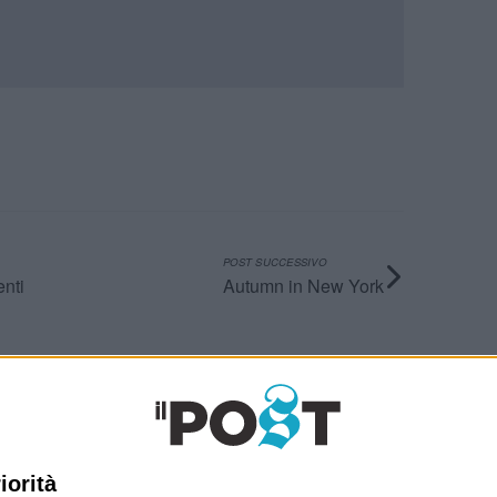
POST SUCCESSIVO
enti
Autumn in New York
Ultimi articoli
La sinistra de coccio
Don’t feed the trolls
iorità