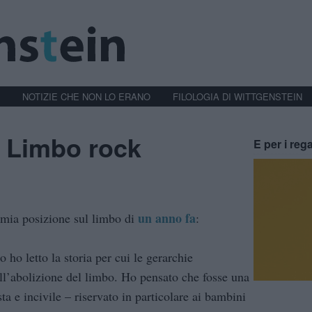
NOTIZIE CHE NON LO ERANO
FILOLOGIA DI WITTGENSTEIN
he Limbo rock
E per i rega
un anno fa
 mia posizione sul limbo di
:
 ho letto la storia per cui le gerarchie
ll’abolizione del limbo. Ho pensato che fosse una
ta e incivile – riservato in particolare ai bambini