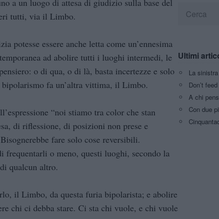
no a un luogo di attesa di giudizio sulla base del
ri tutti, via il Limbo.
zia potesse essere anche letta come un’ennesima
Ultimi artic
emporanea ad abolire tutti i luoghi intermedi, le
ensiero: o di qua, o di là, basta incertezze e solo
La sinistr
 bipolarismo fa un’altra vittima, il Limbo.
Don’t feed 
A chi pens
Con due pi
ll’espressione “noi stiamo tra color che stan
Cinquantaq
esa, di riflessione, di posizioni non prese e
 Bisognerebbe fare solo cose reversibili.
di frequentarli o meno, questi luoghi, secondo la
di qualcun altro.
o, il Limbo, da questa furia bipolarista; e abolire
ere chi ci debba stare. Ci sta chi vuole, e chi vuole