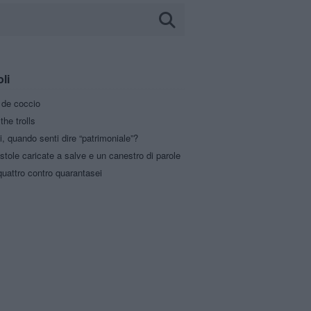
oli
a de coccio
the trolls
i, quando senti dire “patrimoniale”?
stole caricate a salve e un canestro di parole
uattro contro quarantasei