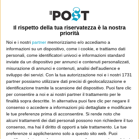
Luca Sofri
Wittgenstein
Il rispetto della tua riservatezza è la nostra
priorità
Noi e i nostri
partner
memorizziamo e/o accediamo a
informazioni su un dispositivo, come i cookie, e trattiamo dati
POST PRECEDENTE
POST SUCCESSIVO
Endorsement
La musique che gira intorno
personali, come identificatori univoci e informazioni standard
inviate da un dispositivo per annunci e contenuti personalizzati,
misurazione di annunci e contenuti, analisi dell'audience e
sviluppo dei servizi.
Con la tua autorizzazione noi e i nostri 1731
partner possiamo utilizzare dati precisi di geolocalizzazione e
E per i regali di Natale
identificazione tramite la scansione del dispositivo. Puoi fare clic
per consentire a noi e ai nostri partner il trattamento per le
finalità sopra descritte. In alternativa puoi fare clic per negare il
consenso o accedere a informazioni più dettagliate e modificare
le tue preferenze prima di acconsentire.
Si rende noto che
alcuni trattamenti dei dati personali possono non richiedere il tuo
consenso, ma hai il diritto di opporti a tale trattamento. Le tue
preferenze si applicheranno solo a questo sito web. Puoi