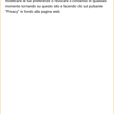
modificare le tue preferenze o revocare il consenso in qualsiasi
momento tornando su questo sito e facendo clic sul pulsante
"Privacy" in fondo alla pagina web.
Ultimi articoli
La sinistra de coccio
Don’t feed the trolls
A chi pensi, quando senti dire “patrimoniale”?
Con due pistole caricate a salve e un canestro di parole
Cinquantaquattro contro quarantasei