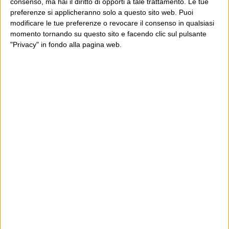
consenso, ma hai il diritto di opporti a tale trattamento. Le tue
preferenze si applicheranno solo a questo sito web. Puoi
modificare le tue preferenze o revocare il consenso in qualsiasi
momento tornando su questo sito e facendo clic sul pulsante
"Privacy" in fondo alla pagina web.
Ultimi articoli
La sinistra de coccio
Don’t feed the trolls
A chi pensi, quando senti dire “patrimoniale”?