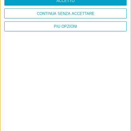
ACCETTO
CONTINUA SENZA ACCETTARE
PIÙ OPZIONI
Info
AI che scrive di Taylor Swift come se fossi io
Filologia di Wittgenstein