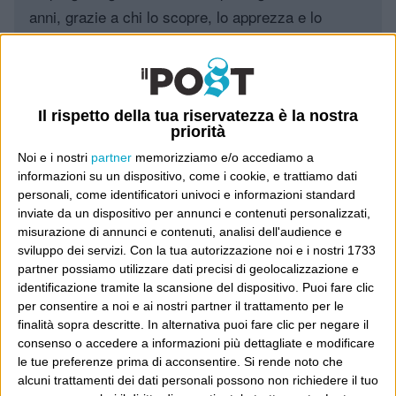
anni, grazie a chi lo scopre, lo apprezza e lo
consiglia in giro.
Leggi il Post, magari ti piace
Il rispetto della tua riservatezza è la nostra
priorità
Luca Sofri
Wittgenstein
Noi e i nostri
partner
memorizziamo e/o accediamo a
informazioni su un dispositivo, come i cookie, e trattiamo dati
personali, come identificatori univoci e informazioni standard
inviate da un dispositivo per annunci e contenuti personalizzati,
misurazione di annunci e contenuti, analisi dell'audience e
sviluppo dei servizi.
Con la tua autorizzazione noi e i nostri 1733
POST PRECEDENTE
POST SUCCESSIVO
partner possiamo utilizzare dati precisi di geolocalizzazione e
Tutto il mondo è paese
In due righe
identificazione tramite la scansione del dispositivo. Puoi fare clic
per consentire a noi e ai nostri partner il trattamento per le
finalità sopra descritte. In alternativa puoi fare clic per negare il
consenso o accedere a informazioni più dettagliate e modificare
le tue preferenze prima di acconsentire.
Si rende noto che
E per i regali di Natale
alcuni trattamenti dei dati personali possono non richiedere il tuo