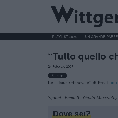
PLAYLIST 2025
UN GRANDE PAESE
“Tutto quello c
24 Febbraio 2007
non
Lo “slancio rinnovato” di Prodi
Squonk, EmmeBi, Giuda Maccablog
Dove sei?