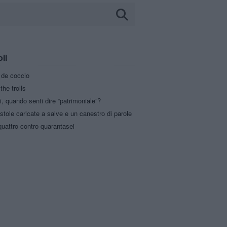
oli
a de coccio
the trolls
i, quando senti dire “patrimoniale”?
stole caricate a salve e un canestro di parole
uattro contro quarantasei