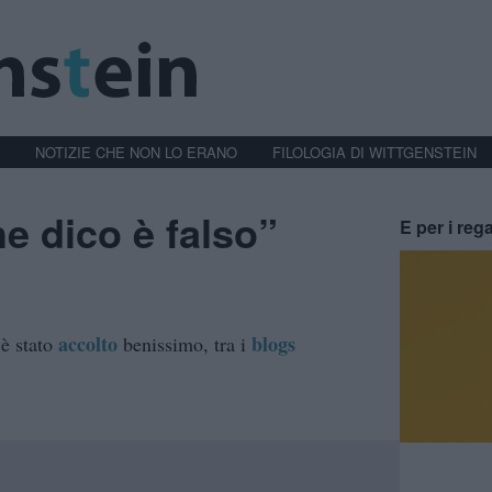
NOTIZIE CHE NON LO ERANO
FILOLOGIA DI WITTGENSTEIN
he dico è falso”
E per i rega
accolto
blogs
è stato
benissimo, tra i