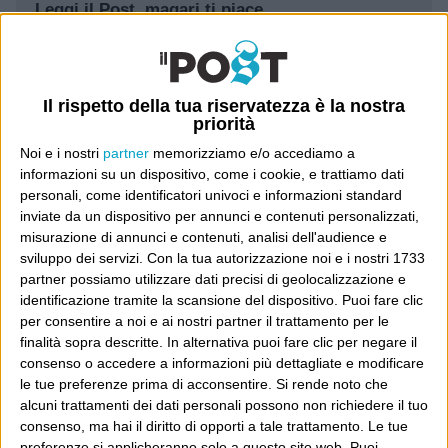
Leggi il Post, magari ti piace
Luca Sofri
Wittgenstein
Il rispetto della tua riservatezza è la nostra
priorità
Noi e i nostri
partner
memorizziamo e/o accediamo a
informazioni su un dispositivo, come i cookie, e trattiamo dati
personali, come identificatori univoci e informazioni standard
POST PRECEDENTE
POST SUCCESSIVO
inviate da un dispositivo per annunci e contenuti personalizzati,
I have a dream
Things can only get better
misurazione di annunci e contenuti, analisi dell'audience e
sviluppo dei servizi.
Con la tua autorizzazione noi e i nostri 1733
partner possiamo utilizzare dati precisi di geolocalizzazione e
identificazione tramite la scansione del dispositivo. Puoi fare clic
per consentire a noi e ai nostri partner il trattamento per le
E per i regali di Natale
finalità sopra descritte. In alternativa puoi fare clic per negare il
consenso o accedere a informazioni più dettagliate e modificare
le tue preferenze prima di acconsentire.
Si rende noto che
alcuni trattamenti dei dati personali possono non richiedere il tuo
consenso, ma hai il diritto di opporti a tale trattamento. Le tue
preferenze si applicheranno solo a questo sito web. Puoi