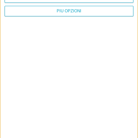
PIÙ OPZIONI
Info
AI che scrive di Taylor Swift come se fossi io
Filologia di Wittgenstein
Cookie
Informativa sui cookie