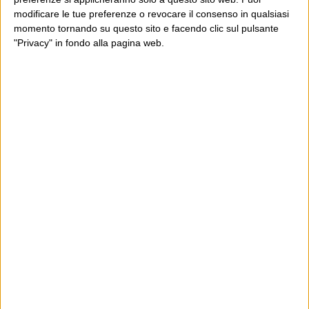
modificare le tue preferenze o revocare il consenso in qualsiasi
momento tornando su questo sito e facendo clic sul pulsante
"Privacy" in fondo alla pagina web.
Ultimi articoli
La sinistra de coccio
Don’t feed the trolls
A chi pensi, quando senti dire “patrimoniale”?
Con due pistole caricate a salve e un canestro di parole
Cinquantaquattro contro quarantasei