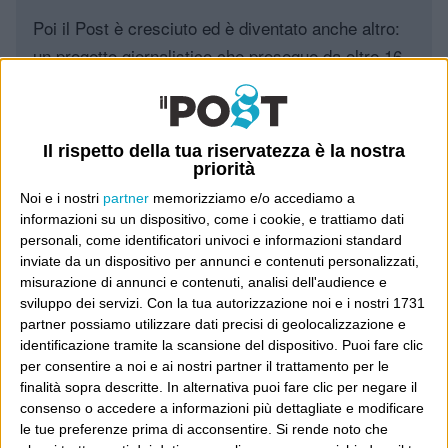
Poi il Post è cresciuto ed è diventato anche altro:
un progetto giornalistico che prosegue da oltre 16
anni, grazie a chi lo scopre, lo apprezza e lo
consiglia in giro.
Il rispetto della tua riservatezza è la nostra
Leggi il Post, magari ti piace
priorità
Noi e i nostri
partner
memorizziamo e/o accediamo a
informazioni su un dispositivo, come i cookie, e trattiamo dati
personali, come identificatori univoci e informazioni standard
Luca Sofri
Wittgenstein
inviate da un dispositivo per annunci e contenuti personalizzati,
misurazione di annunci e contenuti, analisi dell'audience e
sviluppo dei servizi.
Con la tua autorizzazione noi e i nostri 1731
partner possiamo utilizzare dati precisi di geolocalizzazione e
identificazione tramite la scansione del dispositivo. Puoi fare clic
POST PRECEDENTE
POST SUCCESSIVO
per consentire a noi e ai nostri partner il trattamento per le
Attualità del dibattito
Detto chiaramente
finalità sopra descritte. In alternativa puoi fare clic per negare il
consenso o accedere a informazioni più dettagliate e modificare
le tue preferenze prima di acconsentire.
Si rende noto che