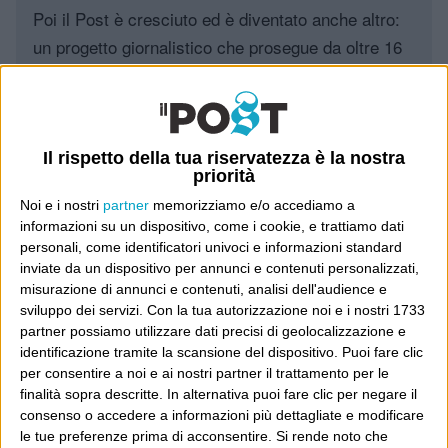
Poi il Post è cresciuto ed è diventato anche altro:
un progetto giornalistico che prosegue da oltre 16
anni, grazie a chi lo scopre, lo apprezza e lo
consiglia in giro.
Leggi il Post, magari ti piace
Il rispetto della tua riservatezza è la nostra
priorità
Noi e i nostri
partner
memorizziamo e/o accediamo a
informazioni su un dispositivo, come i cookie, e trattiamo dati
Luca Sofri
Wittgenstein
personali, come identificatori univoci e informazioni standard
inviate da un dispositivo per annunci e contenuti personalizzati,
misurazione di annunci e contenuti, analisi dell'audience e
sviluppo dei servizi.
Con la tua autorizzazione noi e i nostri 1733
partner possiamo utilizzare dati precisi di geolocalizzazione e
identificazione tramite la scansione del dispositivo. Puoi fare clic
POST PRECEDENTE
POST SUCCESSIVO
per consentire a noi e ai nostri partner il trattamento per le
Detto con affetto
finalità sopra descritte. In alternativa puoi fare clic per negare il
Angeli
consenso o accedere a informazioni più dettagliate e modificare
le tue preferenze prima di acconsentire.
Si rende noto che