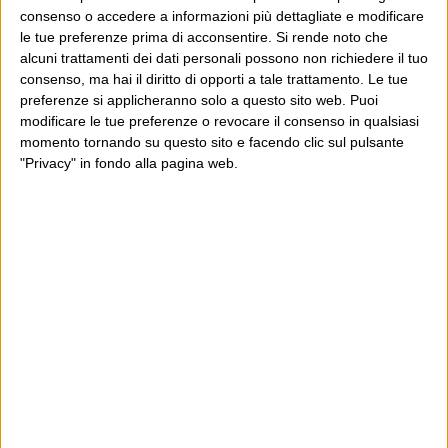
consenso o accedere a informazioni più dettagliate e modificare
le tue preferenze prima di acconsentire.
Si rende noto che
alcuni trattamenti dei dati personali possono non richiedere il tuo
consenso, ma hai il diritto di opporti a tale trattamento. Le tue
preferenze si applicheranno solo a questo sito web. Puoi
POST PRECEDENTE
POST SUCCESSIVO
Siate indulgenti, non è male
Onore al merito, quando c’è
modificare le tue preferenze o revocare il consenso in qualsiasi
momento tornando su questo sito e facendo clic sul pulsante
"Privacy" in fondo alla pagina web.
E per i regali di Natale