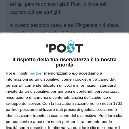
sei qui perché conosci già il Post, o forse sei
capitato qui per altri giri.
In questo secondo caso, e se Wittgenstein ti piace,
potrebbe piacerti anche il Post: che è partito
proprio da qui, e dal voler portare gli approcci di
questo blog dentro a un progetto più grande.
Il rispetto della tua riservatezza è la nostra
Poi il Post è cresciuto ed è diventato anche altro:
priorità
un progetto giornalistico che prosegue da oltre 16
Noi e i nostri
partner
memorizziamo e/o accediamo a
anni, grazie a chi lo scopre, lo apprezza e lo
informazioni su un dispositivo, come i cookie, e trattiamo dati
consiglia in giro.
personali, come identificatori univoci e informazioni standard
inviate da un dispositivo per annunci e contenuti personalizzati,
misurazione di annunci e contenuti, analisi dell'audience e
Leggi il Post, magari ti piace
sviluppo dei servizi.
Con la tua autorizzazione noi e i nostri 1731
partner possiamo utilizzare dati precisi di geolocalizzazione e
identificazione tramite la scansione del dispositivo. Puoi fare clic
per consentire a noi e ai nostri partner il trattamento per le
Luca Sofri
Wittgenstein
finalità sopra descritte. In alternativa puoi fare clic per negare il