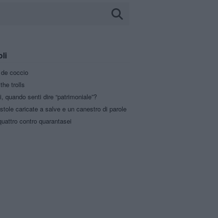
oli
a de coccio
the trolls
i, quando senti dire “patrimoniale”?
stole caricate a salve e un canestro di parole
uattro contro quarantasei