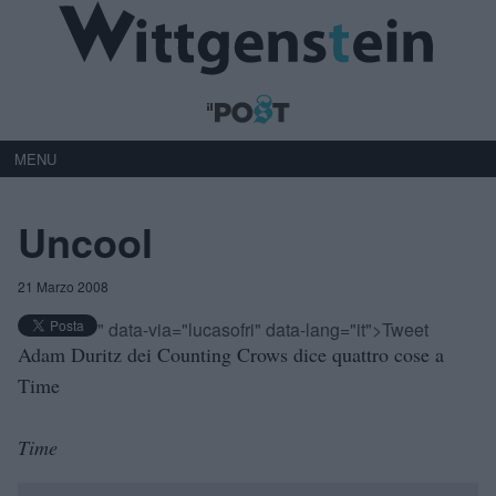
MENU
Uncool
21 Marzo 2008
" data-via="lucasofri" data-lang="it">Tweet
Adam Duritz dei Counting Crows dice quattro cose a
Time
Time