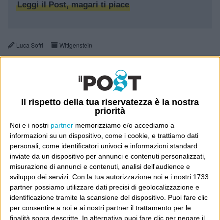
Leggi il Post, magari ti piace
Luca Sofri
Wittgenstein
Il rispetto della tua riservatezza è la nostra
POST SUCCESSIVO
priorità
Noi e i nostri
partner
memorizziamo e/o accediamo a
informazioni su un dispositivo, come i cookie, e trattiamo dati
personali, come identificatori univoci e informazioni standard
inviate da un dispositivo per annunci e contenuti personalizzati,
misurazione di annunci e contenuti, analisi dell'audience e
POST
sviluppo dei servizi.
Con la tua autorizzazione noi e i nostri 1733
PRECEDENTE
Il posto
partner possiamo utilizzare dati precisi di geolocalizzazione e
più
identificazione tramite la scansione del dispositivo. Puoi fare clic
sfigato in
per consentire a noi e ai nostri partner il trattamento per le
Inghilterra
finalità sopra descritte. In alternativa puoi fare clic per negare il