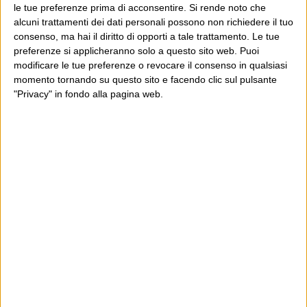
le tue preferenze prima di acconsentire.
Si rende noto che
POST PRECEDENTE
POST SUCCESSIVO
Fuori dalle transenne
È arrivata la primavera
alcuni trattamenti dei dati personali possono non richiedere il tuo
consenso, ma hai il diritto di opporti a tale trattamento. Le tue
preferenze si applicheranno solo a questo sito web. Puoi
modificare le tue preferenze o revocare il consenso in qualsiasi
momento tornando su questo sito e facendo clic sul pulsante
E per i regali di Natale
"Privacy" in fondo alla pagina web.