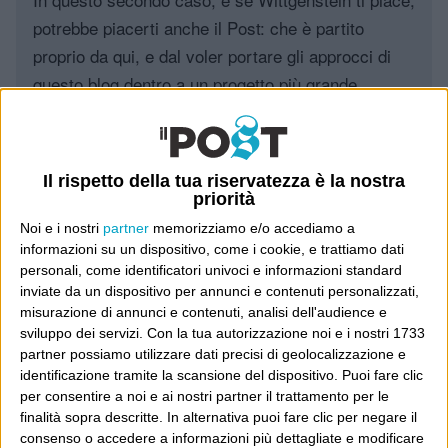
potrebbe piacerti anche il Post: che è partito
proprio da qui, e dal voler portare gli approcci di
questo blog dentro a un progetto più grande.
Poi il Post è cresciuto ed è diventato anche altro:
un progetto giornalistico che prosegue da oltre 16
Il rispetto della tua riservatezza è la nostra
anni, grazie a chi lo scopre, lo apprezza e lo
priorità
consiglia in giro.
Noi e i nostri
partner
memorizziamo e/o accediamo a
informazioni su un dispositivo, come i cookie, e trattiamo dati
Leggi il Post, magari ti piace
personali, come identificatori univoci e informazioni standard
inviate da un dispositivo per annunci e contenuti personalizzati,
misurazione di annunci e contenuti, analisi dell'audience e
sviluppo dei servizi.
Con la tua autorizzazione noi e i nostri 1733
Luca Sofri
Wittgenstein
partner possiamo utilizzare dati precisi di geolocalizzazione e
identificazione tramite la scansione del dispositivo. Puoi fare clic
per consentire a noi e ai nostri partner il trattamento per le
finalità sopra descritte. In alternativa puoi fare clic per negare il
consenso o accedere a informazioni più dettagliate e modificare