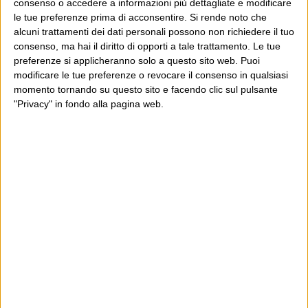
consenso o accedere a informazioni più dettagliate e modificare
le tue preferenze prima di acconsentire.
Si rende noto che
alcuni trattamenti dei dati personali possono non richiedere il tuo
POST PRECEDENTE
POST SUCCESSIVO
consenso, ma hai il diritto di opporti a tale trattamento. Le tue
Che banche, che cambi…
“Giù le mani!”
preferenze si applicheranno solo a questo sito web. Puoi
modificare le tue preferenze o revocare il consenso in qualsiasi
momento tornando su questo sito e facendo clic sul pulsante
"Privacy" in fondo alla pagina web.
E per i regali di Natale