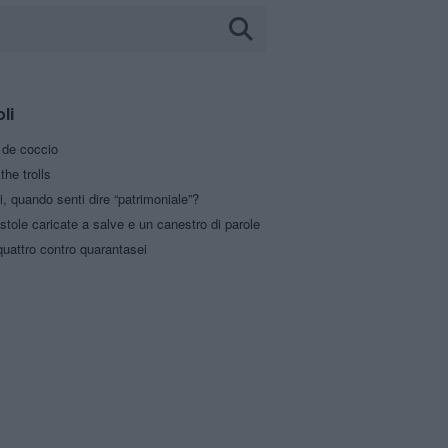
oli
a de coccio
the trolls
i, quando senti dire “patrimoniale”?
stole caricate a salve e un canestro di parole
uattro contro quarantasei