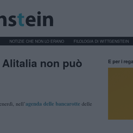
NOTIZIE CHE NON LO ERANO
FILOLOGIA DI WITTGENSTEIN
 Alitalia non può
E per i rega
agenda delle bancarotte
nerdì, nell’
delle