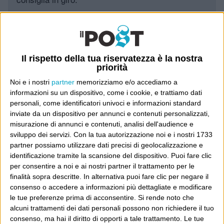
Leggi il Post, magari ti piace
Il rispetto della tua riservatezza è la nostra
Luca Sofri
Wittgenstein
priorità
Noi e i nostri
partner
memorizziamo e/o accediamo a
informazioni su un dispositivo, come i cookie, e trattiamo dati
personali, come identificatori univoci e informazioni standard
inviate da un dispositivo per annunci e contenuti personalizzati,
misurazione di annunci e contenuti, analisi dell'audience e
POST PRECEDENTE
POST SUCCESSIVO
Le cose cambiano
Bump key
sviluppo dei servizi.
Con la tua autorizzazione noi e i nostri 1733
partner possiamo utilizzare dati precisi di geolocalizzazione e
identificazione tramite la scansione del dispositivo. Puoi fare clic
per consentire a noi e ai nostri partner il trattamento per le
finalità sopra descritte. In alternativa puoi fare clic per negare il
E per i regali di Natale
consenso o accedere a informazioni più dettagliate e modificare
le tue preferenze prima di acconsentire.
Si rende noto che
alcuni trattamenti dei dati personali possono non richiedere il tuo
consenso, ma hai il diritto di opporti a tale trattamento. Le tue