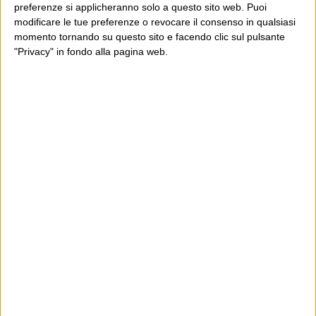
preferenze si applicheranno solo a questo sito web. Puoi
modificare le tue preferenze o revocare il consenso in qualsiasi
momento tornando su questo sito e facendo clic sul pulsante
"Privacy" in fondo alla pagina web.
Ultimi articoli
La sinistra de coccio
Don’t feed the trolls
A chi pensi, quando senti dire “patrimoniale”?
Con due pistole caricate a salve e un canestro di parole
Cinquantaquattro contro quarantasei