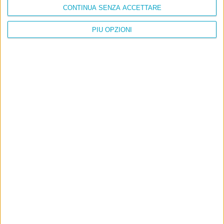
CONTINUA SENZA ACCETTARE
PIÙ OPZIONI
Info
AI che scrive di Taylor Swift come se fossi io
Filologia di Wittgenstein
Cookie