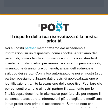
Luca Sofri
Wittgenstein
Il rispetto della tua riservatezza è la nostra
priorità
POST PRECEDENTE
Noi e i nostri
partner
memorizziamo e/o accediamo a
informazioni su un dispositivo, come i cookie, e trattiamo dati
personali, come identificatori univoci e informazioni standard
inviate da un dispositivo per annunci e contenuti personalizzati,
POST SUCCESSIVO
misurazione di annunci e contenuti, analisi dell'audience e
A me piace “The rip”
sviluppo dei servizi.
Con la tua autorizzazione noi e i nostri 1733
partner possiamo utilizzare dati precisi di geolocalizzazione e
identificazione tramite la scansione del dispositivo. Puoi fare clic
per consentire a noi e ai nostri partner il trattamento per le
Una palla sul canale
finalità sopra descritte. In alternativa puoi fare clic per negare il
consenso o accedere a informazioni più dettagliate e modificare
le tue preferenze prima di acconsentire.
Si rende noto che