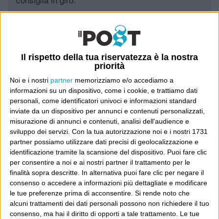
Leggi il Post, magari ti piace
Il rispetto della tua riservatezza è la nostra
Luca Sofri
Wittgenstein
priorità
Noi e i nostri
partner
memorizziamo e/o accediamo a
informazioni su un dispositivo, come i cookie, e trattiamo dati
personali, come identificatori univoci e informazioni standard
inviate da un dispositivo per annunci e contenuti personalizzati,
misurazione di annunci e contenuti, analisi dell'audience e
POST PRECEDENTE
POST SUCCESSIVO
Ciapa su
Generazione di cogliomeni
sviluppo dei servizi.
Con la tua autorizzazione noi e i nostri 1731
partner possiamo utilizzare dati precisi di geolocalizzazione e
identificazione tramite la scansione del dispositivo. Puoi fare clic
per consentire a noi e ai nostri partner il trattamento per le
finalità sopra descritte. In alternativa puoi fare clic per negare il
E per i regali di Natale
consenso o accedere a informazioni più dettagliate e modificare
le tue preferenze prima di acconsentire.
Si rende noto che
alcuni trattamenti dei dati personali possono non richiedere il tuo
consenso, ma hai il diritto di opporti a tale trattamento. Le tue