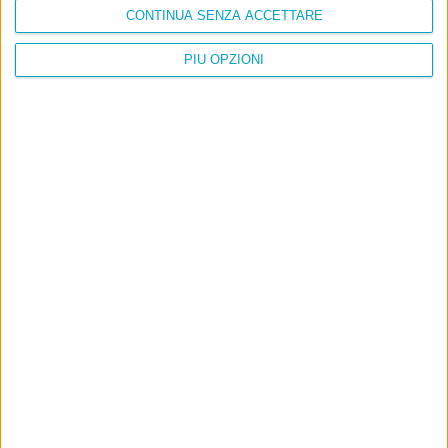
CONTINUA SENZA ACCETTARE
PIÙ OPZIONI
Info
AI che scrive di Taylor Swift come se fossi io
Filologia di Wittgenstein
Cookie