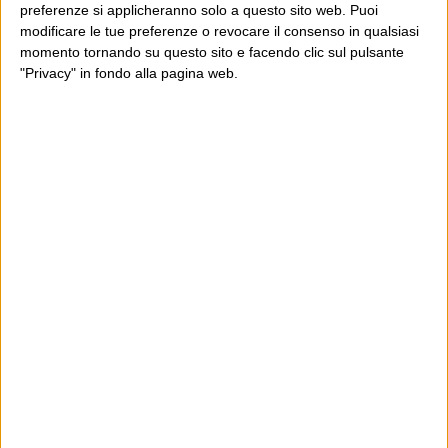
preferenze si applicheranno solo a questo sito web. Puoi
modificare le tue preferenze o revocare il consenso in qualsiasi
momento tornando su questo sito e facendo clic sul pulsante
"Privacy" in fondo alla pagina web.
Ultimi articoli
La sinistra de coccio
Don’t feed the trolls
A chi pensi, quando senti dire “patrimoniale”?
Con due pistole caricate a salve e un canestro di parole
Cinquantaquattro contro quarantasei