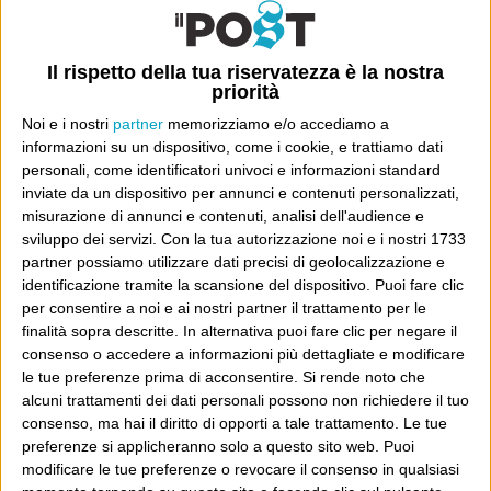
Il rispetto della tua riservatezza è la nostra
priorità
Noi e i nostri
partner
memorizziamo e/o accediamo a
informazioni su un dispositivo, come i cookie, e trattiamo dati
personali, come identificatori univoci e informazioni standard
inviate da un dispositivo per annunci e contenuti personalizzati,
Ultimi articoli
misurazione di annunci e contenuti, analisi dell'audience e
La sinistra de coccio
sviluppo dei servizi.
Con la tua autorizzazione noi e i nostri 1733
partner possiamo utilizzare dati precisi di geolocalizzazione e
Don’t feed the trolls
identificazione tramite la scansione del dispositivo. Puoi fare clic
A chi pensi, quando senti dire “patrimoniale”?
per consentire a noi e ai nostri partner il trattamento per le
Con due pistole caricate a salve e un canestro di parole
finalità sopra descritte. In alternativa puoi fare clic per negare il
Cinquantaquattro contro quarantasei
consenso o accedere a informazioni più dettagliate e modificare
le tue preferenze prima di acconsentire.
Si rende noto che
alcuni trattamenti dei dati personali possono non richiedere il tuo
consenso, ma hai il diritto di opporti a tale trattamento. Le tue
preferenze si applicheranno solo a questo sito web. Puoi
modificare le tue preferenze o revocare il consenso in qualsiasi
Info