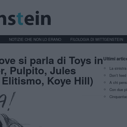
NOTIZIE CHE NON LO ERANO
FILOLOGIA DI WITTGENSTEIN
ve si parla di Toys in
Ultimi artic
er, Pulpito, Jules
La sinistr
Don’t feed 
 Elitismo, Koye Hill)
A chi pens
Con due pi
Cinquantaq