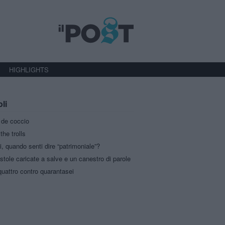
HIGHLIGHTS
oli
a de coccio
the trolls
i, quando senti dire “patrimoniale”?
stole caricate a salve e un canestro di parole
uattro contro quarantasei