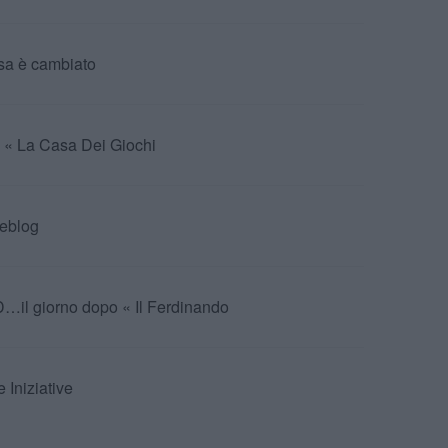
sa è cambiato
 0 « La Casa Dei Giochi
teblog
D…il giorno dopo « Il Ferdinando
Iniziative