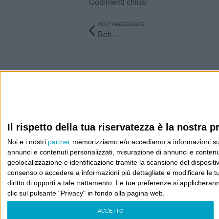
Commenti chiusi
POST PRECEDENTE
Beh…
Info
AI che scrive di Taylor Swift come se fossi io
Filologia di Wittgenstein
Il rispetto della tua riservatezza è la nostra pr
Noi e i nostri
partner
memorizziamo e/o accediamo a informazioni su un 
Cookie
annunci e contenuti personalizzati, misurazione di annunci e contenuti
geolocalizzazione e identificazione tramite la scansione del dispositivo.
Informativa sui cookie
consenso o accedere a informazioni più dettagliate e modificare le t
diritto di opporti a tale trattamento. Le tue preferenze si applicher
clic sul pulsante "Privacy" in fondo alla pagina web.
ACCETTO