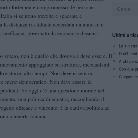
apporto fortemente compromesso: le persone
 Italia si sentono travolte e spaesate e
la distanza tra fiducia accordata un anno fa e
, inefficace, governato da egoismi e dissensi
Ultimi artic
La sinistr
Don’t feed 
o votato, non è quello che doveva e deve essere. Il
A chi pens
innovamento appoggiato su strutture, meccanismi
Con due pi
 altre storie, altri tempi. Non deve essere un
Cinquantaq
pre meno democratico. Non deve essere la
e perdenti. Se oggi c’è una questione morale nel
mente, una politica di sinistra, raccogliendo il
ogetto efficace e vincente: è la cattiva politica ad
ona a tenerla lontana.