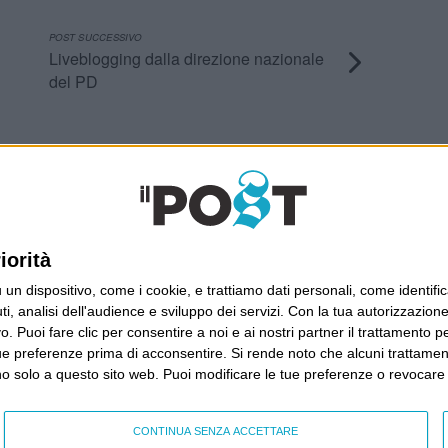
POST SUCCESSIVO
Liveblogging dalla direzione nazionale
del PD
Ultimi articoli
La sinistra de coccio
Don’t feed the trolls
iorità
A chi pensi, quando senti dire “patrimoniale”?
dispositivo, come i cookie, e trattiamo dati personali, come identifica
Con due pistole caricate a salve e un canestro di
, analisi dell'audience e sviluppo dei servizi.
Con la tua autorizzazione 
parole
 Puoi fare clic per consentire a noi e ai nostri partner il trattamento per 
Cinquantaquattro contro quarantasei
ue preferenze prima di acconsentire.
Si rende noto che alcuni trattament
anno solo a questo sito web. Puoi modificare le tue preferenze o revoca
CONTINUA SENZA ACCETTARE