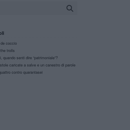
oli
a de coccio
the trolls
i, quando senti dire “patrimoniale”?
stole caricate a salve e un canestro di parole
uattro contro quarantasei