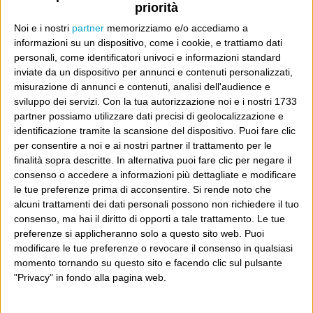
priorità
A chi pensi, quando senti dire “patrimoniale”?
Noi e i nostri
partner
memorizziamo e/o accediamo a
Con due pistole caricate a salve e un canestro di parole
informazioni su un dispositivo, come i cookie, e trattiamo dati
Cinquantaquattro contro quarantasei
personali, come identificatori univoci e informazioni standard
inviate da un dispositivo per annunci e contenuti personalizzati,
misurazione di annunci e contenuti, analisi dell'audience e
sviluppo dei servizi.
Con la tua autorizzazione noi e i nostri 1733
partner possiamo utilizzare dati precisi di geolocalizzazione e
identificazione tramite la scansione del dispositivo. Puoi fare clic
Info
per consentire a noi e ai nostri partner il trattamento per le
finalità sopra descritte. In alternativa puoi fare clic per negare il
AI che scrive di Taylor Swift come se fossi io
consenso o accedere a informazioni più dettagliate e modificare
Filologia di Wittgenstein
le tue preferenze prima di acconsentire.
Si rende noto che
alcuni trattamenti dei dati personali possono non richiedere il tuo
Cookie
consenso, ma hai il diritto di opporti a tale trattamento. Le tue
preferenze si applicheranno solo a questo sito web. Puoi
Informativa sui cookie
modificare le tue preferenze o revocare il consenso in qualsiasi
momento tornando su questo sito e facendo clic sul pulsante
"Privacy" in fondo alla pagina web.
Ultimi articoli