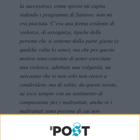
la successiva), come spesso mi capita
vedendo i programmi di Santoro, non mi
era piaciuta. C’era una forma evidente di
violenza, di arroganza, tipiche delle
persone che si sentono dalla parte giusta (e
qualche volta lo sono), ma che per questo
motivo sono convinte di poter esercitare
una violenza, adottare una volgarità, un
sarcasmo che io non solo non riesco a
condividere, ma di solito, da queste serate,
ne esco sempre con un sentimento di
compassione per i maltrattati, anche se i
maltrattati sono persone di cui non
condivido una sola parola. Queste cose,
però, sono molto difficili da dire. Perché
stai dicendo la stessa cosa che dice il tuo