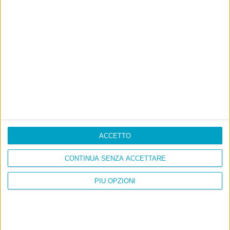
Ultimi articoli
La sinistra de coccio
Don’t feed the trolls
A chi pensi, quando senti dire “patrimoniale”?
Con due pistole caricate a salve e un canestro di parole
Cinquantaquattro contro quarantasei
ACCETTO
CONTINUA SENZA ACCETTARE
PIÙ OPZIONI