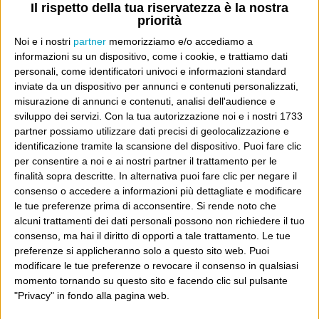
Il rispetto della tua riservatezza è la nostra
nemico. E allora siamo costretti a essere
priorità
tutti uguali, senza distinzione. Se Santoro fa
Noi e i nostri
partner
memorizziamo e/o accediamo a
una puntata violenta e poco condivisibile
informazioni su un dispositivo, come i cookie, e trattiamo dati
sul terremoto, se Vauro disegna vignette
personali, come identificatori univoci e informazioni standard
inviate da un dispositivo per annunci e contenuti personalizzati,
volgari, non importa, poiché sono sotto
misurazione di annunci e contenuti, analisi dell'audience e
attacco del nemico, bisogna per forza stare
sviluppo dei servizi.
Con la tua autorizzazione noi e i nostri 1733
dalla parte loro. E quello che ti piace per
partner possiamo utilizzare dati precisi di geolocalizzazione e
identificazione tramite la scansione del dispositivo. Puoi fare clic
davvero, non conta più.
per consentire a noi e ai nostri partner il trattamento per le
finalità sopra descritte. In alternativa puoi fare clic per negare il
consenso o accedere a informazioni più dettagliate e modificare
le tue preferenze prima di acconsentire.
Si rende noto che
Dove sei?
alcuni trattamenti dei dati personali possono non richiedere il tuo
consenso, ma hai il diritto di opporti a tale trattamento. Le tue
Wittgenstein è il blog di Luca Sofri, il fondatore e
preferenze si applicheranno solo a questo sito web. Puoi
direttore editoriale del giornale online il Post. Forse
modificare le tue preferenze o revocare il consenso in qualsiasi
momento tornando su questo sito e facendo clic sul pulsante
sei qui perché conosci già il Post, o forse sei
"Privacy" in fondo alla pagina web.
capitato qui per altri giri.