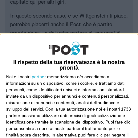
capitato qui per altri giri.
In questo secondo caso, e se Wittgenstein ti piace,
potrebbe piacerti anche il Post: che è partito
proprio da qui, e dal voler portare gli approcci di
questo blog dentro a un progetto più grande.
Poi il Post è cresciuto ed è diventato anche altro:
Il rispetto della tua riservatezza è la nostra
un progetto giornalistico che prosegue da oltre 16
priorità
anni, grazie a chi lo scopre, lo apprezza e lo
Noi e i nostri
partner
memorizziamo e/o accediamo a
consiglia in giro.
informazioni su un dispositivo, come i cookie, e trattiamo dati
personali, come identificatori univoci e informazioni standard
Leggi il Post, magari ti piace
inviate da un dispositivo per annunci e contenuti personalizzati,
misurazione di annunci e contenuti, analisi dell'audience e
sviluppo dei servizi.
Con la tua autorizzazione noi e i nostri 1733
partner possiamo utilizzare dati precisi di geolocalizzazione e
Luca Sofri
Wittgenstein
identificazione tramite la scansione del dispositivo. Puoi fare clic
per consentire a noi e ai nostri partner il trattamento per le
finalità sopra descritte. In alternativa puoi fare clic per negare il