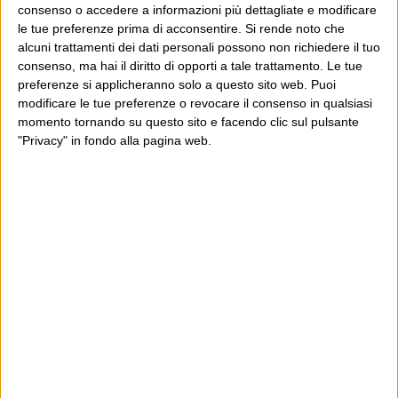
consenso o accedere a informazioni più dettagliate e modificare
le tue preferenze prima di acconsentire.
Si rende noto che
alcuni trattamenti dei dati personali possono non richiedere il tuo
POST PRECEDENTE
consenso, ma hai il diritto di opporti a tale trattamento. Le tue
POST SUCCESSIVO
“Il Dio dell’Antico Testamento era
links for 2009-10-02
preferenze si applicheranno solo a questo sito web. Puoi
un mostro”
modificare le tue preferenze o revocare il consenso in qualsiasi
momento tornando su questo sito e facendo clic sul pulsante
"Privacy" in fondo alla pagina web.
E per i regali di Natale