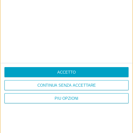
La sinistra de coccio
Don’t feed the trolls
A chi pensi, quando senti dire “patrimoniale”?
Con due pistole caricate a salve e un canestro di parole
Cinquantaquattro contro quarantasei
ACCETTO
Info
AI che scrive di Taylor Swift come se fossi io
CONTINUA SENZA ACCETTARE
Filologia di Wittgenstein
PIÙ OPZIONI
Cookie
Informativa sui cookie