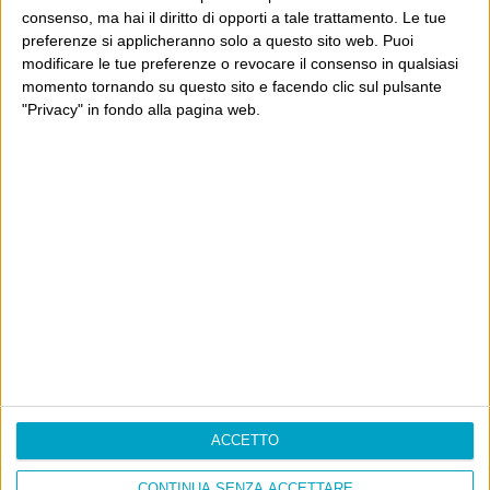
consenso, ma hai il diritto di opporti a tale trattamento. Le tue
La sinistra de coccio
preferenze si applicheranno solo a questo sito web. Puoi
Don’t feed the trolls
modificare le tue preferenze o revocare il consenso in qualsiasi
A chi pensi, quando senti dire “patrimoniale”?
momento tornando su questo sito e facendo clic sul pulsante
"Privacy" in fondo alla pagina web.
Con due pistole caricate a salve e un canestro di parole
Cinquantaquattro contro quarantasei
Info
AI che scrive di Taylor Swift come se fossi io
Filologia di Wittgenstein
Cookie
Informativa sui cookie
ACCETTO
CONTINUA SENZA ACCETTARE