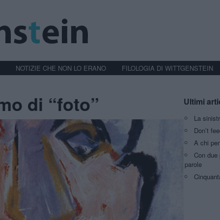
NOTIZIE CHE NON LO ERANO
FILOLOGIA DI WITTGENSTEIN
imo di “foto”
Ultimi arti
La sinist
Don’t fee
A chi pen
Con due p
parole
Cinquant