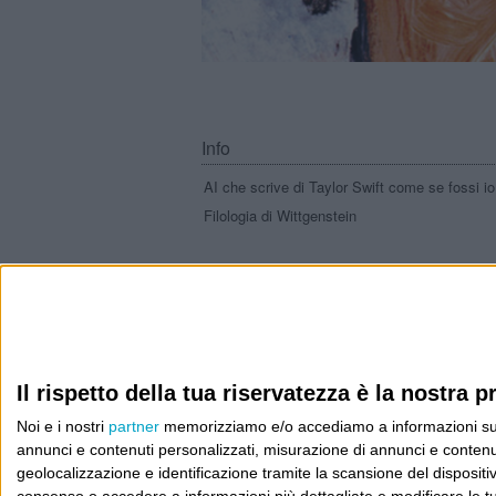
Info
AI che scrive di Taylor Swift come se fossi io
Filologia di Wittgenstein
Cookie
Informativa sui cookie
Il rispetto della tua riservatezza è la nostra pr
Noi e i nostri
partner
memorizziamo e/o accediamo a informazioni su un 
annunci e contenuti personalizzati, misurazione di annunci e contenuti
geolocalizzazione e identificazione tramite la scansione del dispositivo.
consenso o accedere a informazioni più dettagliate e modificare le t