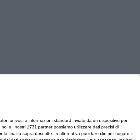
tori univoci e informazioni standard inviate da un dispositivo per
noi e i nostri 1731 partner possiamo utilizzare dati precisi di
le finalità sopra descritte. In alternativa puoi fare clic per negare il
i dei dati personali possono non richiedere il tuo consenso, ma hai il