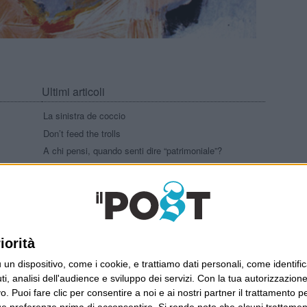
Ultimi articoli
La sinistra de coccio
Don’t feed the trolls
A chi pensi, quando senti dire “patrimoniale”?
Con due pistole caricate a salve e un canestro di
parole
Cinquantaquattro contro quarantasei
iorità
dispositivo, come i cookie, e trattiamo dati personali, come identifica
Wittgenstein © 2026 All Rights Reserved
, analisi dell'audience e sviluppo dei servizi.
Con la tua autorizzazione 
 Puoi fare clic per consentire a noi e ai nostri partner il trattamento per 
ue preferenze prima di acconsentire.
Si rende noto che alcuni trattament