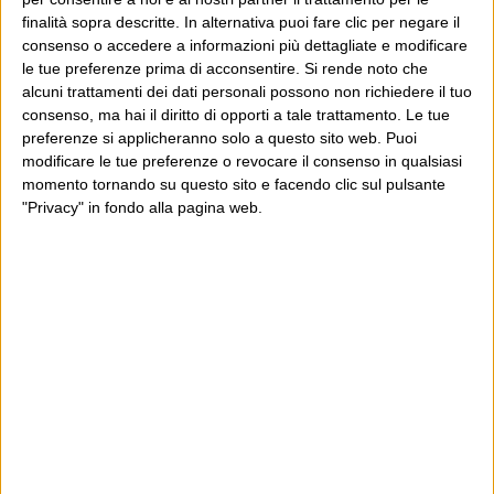
finalità sopra descritte. In alternativa puoi fare clic per negare il
consenso o accedere a informazioni più dettagliate e modificare
le tue preferenze prima di acconsentire.
Si rende noto che
alcuni trattamenti dei dati personali possono non richiedere il tuo
consenso, ma hai il diritto di opporti a tale trattamento. Le tue
preferenze si applicheranno solo a questo sito web. Puoi
modificare le tue preferenze o revocare il consenso in qualsiasi
momento tornando su questo sito e facendo clic sul pulsante
"Privacy" in fondo alla pagina web.
Ultimi articoli
La sinistra de coccio
Don’t feed the trolls
A chi pensi, quando senti dire “patrimoniale”?
Con due pistole caricate a salve e un canestro di parole
Cinquantaquattro contro quarantasei