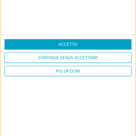
Info
AI che scrive di Taylor Swift come se fossi io
ACCETTO
Filologia di Wittgenstein
CONTINUA SENZA ACCETTARE
Cookie
PIÙ OPZIONI
Informativa sui cookie
Ultimi articoli
La sinistra de coccio
Don’t feed the trolls
A chi pensi, quando senti dire “patrimoniale”?
Con due pistole caricate a salve e un canestro di parole