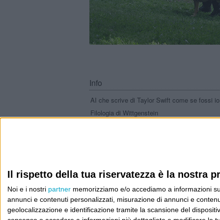
Info
AI che scrive di Taylor Swift come se fossi io
Filologia di Wittgenstein
Cookie
Informativa sui cookie
Il rispetto della tua riservatezza è la nostra pr
Noi e i nostri
partner
memorizziamo e/o accediamo a informazioni su un 
annunci e contenuti personalizzati, misurazione di annunci e contenuti
geolocalizzazione e identificazione tramite la scansione del dispositivo.
consenso o accedere a informazioni più dettagliate e modificare le t