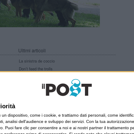
Ultimi articoli
La sinistra de coccio
Don’t feed the trolls
A chi pensi, quando senti dire “patrimoniale”?
Con due pistole caricate a salve e un canestro di
parole
Cinquantaquattro contro quarantasei
iorità
dispositivo, come i cookie, e trattiamo dati personali, come identifica
, analisi dell'audience e sviluppo dei servizi.
Con la tua autorizzazione 
Wittgenstein © 2026 All Rights Reserved
 Puoi fare clic per consentire a noi e ai nostri partner il trattamento per 
ue preferenze prima di acconsentire.
Si rende noto che alcuni trattament