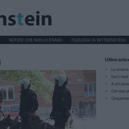
NOTIZIE CHE NON LO ERANO
FILOLOGIA DI WITTGENSTEIN
a
Ultimi artic
La sinistr
Don’t feed 
A chi pens
Con due pi
Cinquantaq