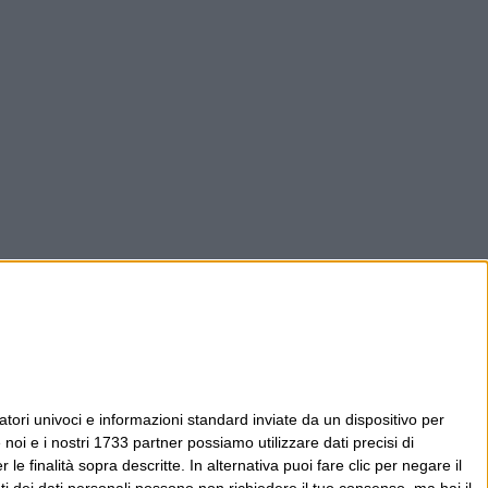
tori univoci e informazioni standard inviate da un dispositivo per
noi e i nostri 1733 partner possiamo utilizzare dati precisi di
le finalità sopra descritte. In alternativa puoi fare clic per negare il
i dei dati personali possono non richiedere il tuo consenso, ma hai il