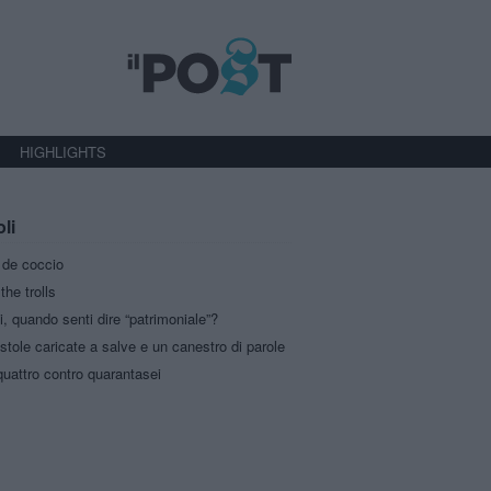
HIGHLIGHTS
oli
a de coccio
the trolls
i, quando senti dire “patrimoniale”?
stole caricate a salve e un canestro di parole
uattro contro quarantasei