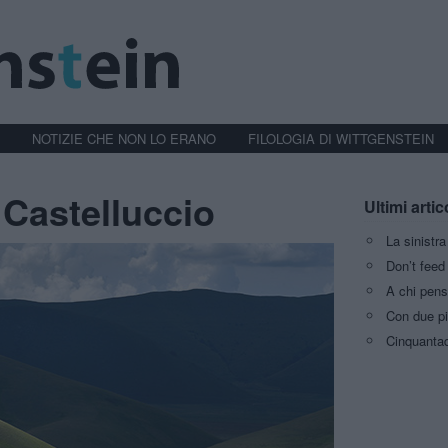
NOTIZIE CHE NON LO ERANO
FILOLOGIA DI WITTGENSTEIN
 Castelluccio
Ultimi artic
La sinistr
Don’t feed 
A chi pens
Con due pi
Cinquantaq