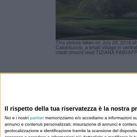
This picture taken on July 25, 2016 sh
Castelluccio, a small village in centr
credit should read TIZIANA FABI/AFP
Info
AI che scrive di Taylor Swift come se fossi io
Il rispetto della tua riservatezza è la nostra pr
Filologia di Wittgenstein
Noi e i nostri
partner
memorizziamo e/o accediamo a informazioni su un 
Cookie
annunci e contenuti personalizzati, misurazione di annunci e contenuti
geolocalizzazione e identificazione tramite la scansione del dispositivo.
Informativa sui cookie
consenso o accedere a informazioni più dettagliate e modificare le t