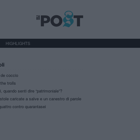
HIGHLIGHTS
oli
a de coccio
the trolls
i, quando senti dire “patrimoniale”?
stole caricate a salve e un canestro di parole
uattro contro quarantasei