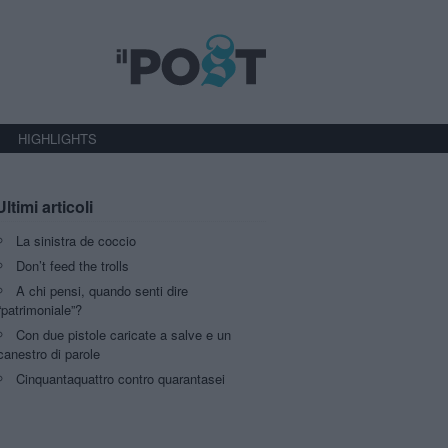
HIGHLIGHTS
Ultimi articoli
La sinistra de coccio
Don’t feed the trolls
A chi pensi, quando senti dire
“patrimoniale”?
Con due pistole caricate a salve e un
canestro di parole
Cinquantaquattro contro quarantasei