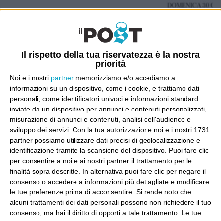
Il rispetto della tua riservatezza è la nostra
priorità
Noi e i nostri
partner
memorizziamo e/o accediamo a
informazioni su un dispositivo, come i cookie, e trattiamo dati
personali, come identificatori univoci e informazioni standard
inviate da un dispositivo per annunci e contenuti personalizzati,
misurazione di annunci e contenuti, analisi dell'audience e
sviluppo dei servizi.
Con la tua autorizzazione noi e i nostri 1731
partner possiamo utilizzare dati precisi di geolocalizzazione e
identificazione tramite la scansione del dispositivo. Puoi fare clic
per consentire a noi e ai nostri partner il trattamento per le
Ultimi articoli
finalità sopra descritte. In alternativa puoi fare clic per negare il
La sinistra de coccio
consenso o accedere a informazioni più dettagliate e modificare
le tue preferenze prima di acconsentire.
Si rende noto che
Don’t feed the trolls
alcuni trattamenti dei dati personali possono non richiedere il tuo
A chi pensi, quando senti dire “patrimoniale”?
consenso, ma hai il diritto di opporti a tale trattamento. Le tue
Con due pistole caricate a salve e un canestro di parole