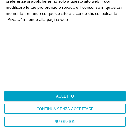
preferenze si applicheranno solo a questo sito web. Puoi
Cinquantaquattro contro quarantasei
modificare le tue preferenze o revocare il consenso in qualsiasi
momento tornando su questo sito e facendo clic sul pulsante
"Privacy" in fondo alla pagina web.
Info
AI che scrive di Taylor Swift come se fossi io
Filologia di Wittgenstein
Cookie
Informativa sui cookie
ACCETTO
Ultimi articoli
CONTINUA SENZA ACCETTARE
La sinistra de coccio
PIÙ OPZIONI
Don’t feed the trolls