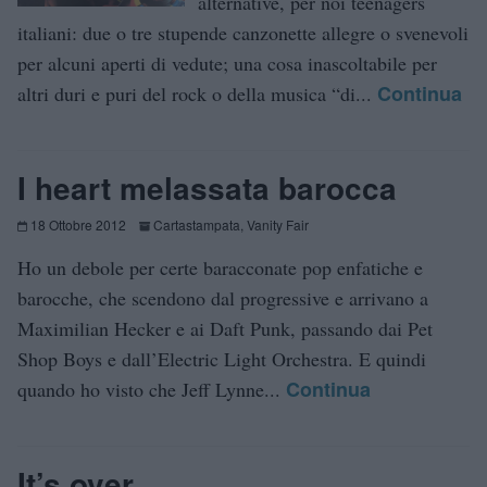
alternative, per noi teenagers
italiani: due o tre stupende canzonette allegre o svenevoli
per alcuni aperti di vedute; una cosa inascoltabile per
Continua
altri duri e puri del rock o della musica “di...
I heart melassata barocca
18 Ottobre 2012
Cartastampata
,
Vanity Fair
Ho un debole per certe baracconate pop enfatiche e
barocche, che scendono dal progressive e arrivano a
Maximilian Hecker e ai Daft Punk, passando dai Pet
Shop Boys e dall’Electric Light Orchestra. E quindi
Continua
quando ho visto che Jeff Lynne...
It’s over