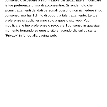
consenso o accedere a informazioni più dettagliate e modificare
1 Luglio 2009
Cartastampata
,
Vanity Fair
le tue preferenze prima di acconsentire.
Si rende noto che
alcuni trattamenti dei dati personali possono non richiedere il tuo
Io non lo so se quello a cui stiamo assistendo è davvero
consenso, ma hai il diritto di opporti a tale trattamento. Le tue
il declino di Berlusconi. Lo hanno suggerito in molti, e
preferenze si applicheranno solo a questo sito web. Puoi
modificare le tue preferenze o revocare il consenso in qualsiasi
per molti è un thinking molto wishful. Quanto a me, mi
momento tornando su questo sito e facendo clic sul pulsante
Continua
convinsi – e lo misi ahimé nero...
"Privacy" in fondo alla pagina web.
E per i regali di Natale (del 2026!)