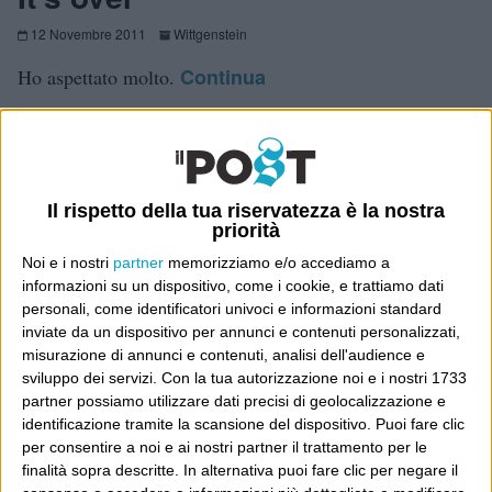
12 Novembre 2011
Wittgenstein
Continua
Ho aspettato molto.
Splende il sole trallallà
Il rispetto della tua riservatezza è la nostra
30 Giugno 2010
Cartastampata
,
Vanity Fair
priorità
L’Electric Light Orchestra, allora, quelli duri e puri la
Noi e i nostri
partner
memorizziamo e/o accediamo a
sfottevano. E in effetti era facile leggerla come una
informazioni su un dispositivo, come i cookie, e trattiamo dati
personali, come identificatori univoci e informazioni standard
baracconata circense di pop e archi e sintetizzatori che
inviate da un dispositivo per annunci e contenuti personalizzati,
solo un uso più spensierato del termine permetteva allora
misurazione di annunci e contenuti, analisi dell'audience e
Continua
di catalogare come “rock”....
sviluppo dei servizi.
Con la tua autorizzazione noi e i nostri 1733
partner possiamo utilizzare dati precisi di geolocalizzazione e
identificazione tramite la scansione del dispositivo. Puoi fare clic
per consentire a noi e ai nostri partner il trattamento per le
Canticchiando la fine
finalità sopra descritte. In alternativa puoi fare clic per negare il