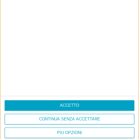
ACCETTO
CONTINUA SENZA ACCETTARE
Info
PIÙ OPZIONI
AI che scrive di Taylor Swift come se fossi io