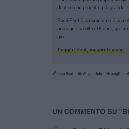
dentro a un progetto più grande.
Poi il Post è cresciuto ed è diven
prosegue da oltre 16 anni, grazie 
giro.
Leggi il Post, magari ti piace
Luca Sofri
Wittgenstein
brogli
,
elez
UN COMMENTO SU “
B