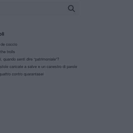
oli
a de coccio
the trolls
i, quando senti dire “patrimoniale”?
stole caricate a salve e un canestro di parole
uattro contro quarantasei