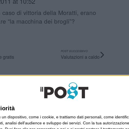
011 at 10:52
 caso di vittoria della Moratti, erano
re “la macchina dei brogli”?
POST SUCCESSIVO
 gratis
Valutazioni a caldo
Ultimi articoli
La sinistra de coccio
iorità
Don’t feed the trolls
A chi pensi, quando senti dire “patrimoniale”?
dispositivo, come i cookie, e trattiamo dati personali, come identifica
Con due pistole caricate a salve e un canestro di
, analisi dell'audience e sviluppo dei servizi.
Con la tua autorizzazione 
parole