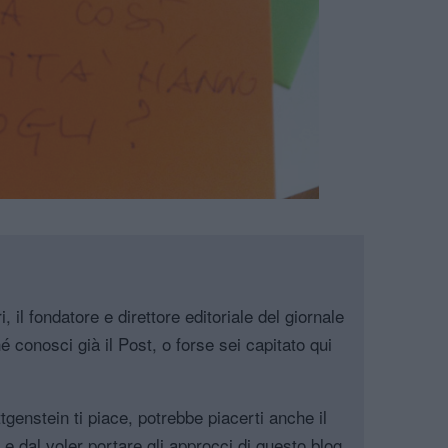
, il fondatore e direttore editoriale del giornale
é conosci già il Post, o forse sei capitato qui
genstein ti piace, potrebbe piacerti anche il
, e dal voler portare gli approcci di questo blog