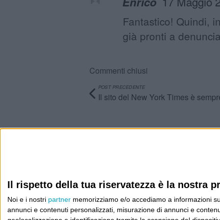
17 Maggio 2
Enrico
Fantastico! Quindi, in
già pronti a denuncia
Commenti chiusi
POST PRECEDENTE
Il sito del New York Times è sempre
Info
AI che scrive di Taylor Swift come se fossi io
Il rispetto della tua riservatezza è la nostra pr
Filologia di Wittgenstein
Noi e i nostri
partner
memorizziamo e/o accediamo a informazioni su un 
Cookie
annunci e contenuti personalizzati, misurazione di annunci e contenuti