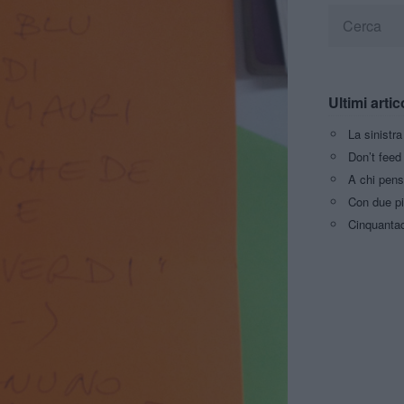
Ultimi artic
La sinistr
Don’t feed 
A chi pens
Con due pi
Cinquantaq