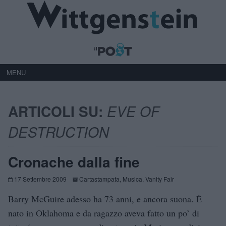
MENU
ARTICOLI SU:
EVE OF
DESTRUCTION
Cronache dalla fine
17 Settembre 2009
Cartastampata
,
Musica
,
Vanity Fair
Barry McGuire adesso ha 73 anni, e ancora suona. È
nato in Oklahoma e da ragazzo aveva fatto un po’ di