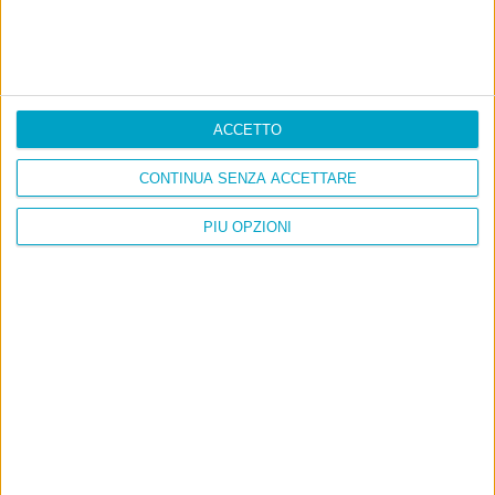
Cinquantaquattro contro quarantasei
ACCETTO
CONTINUA SENZA ACCETTARE
PIÙ OPZIONI