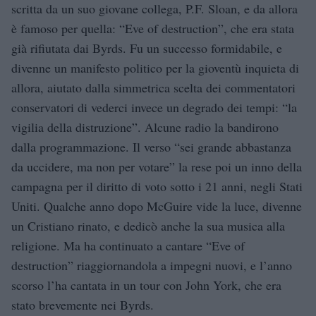
scritta da un suo giovane collega, P.F. Sloan, e da allora
è famoso per quella: “Eve of destruction”, che era stata
già rifiutata dai Byrds. Fu un successo formidabile, e
divenne un manifesto politico per la gioventù inquieta di
allora, aiutato dalla simmetrica scelta dei commentatori
conservatori di vederci invece un degrado dei tempi: “la
vigilia della distruzione”. Alcune radio la bandirono
dalla programmazione. Il verso “sei grande abbastanza
da uccidere, ma non per votare” la rese poi un inno della
campagna per il diritto di voto sotto i 21 anni, negli Stati
Uniti. Qualche anno dopo McGuire vide la luce, divenne
un Cristiano rinato, e dedicò anche la sua musica alla
religione. Ma ha continuato a cantare “Eve of
destruction” riaggiornandola a impegni nuovi, e l’anno
scorso l’ha cantata in un tour con John York, che era
stato brevemente nei Byrds.