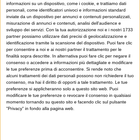
informazioni su un dispositivo, come i cookie, e trattiamo dati
personali, come identificatori univoci e informazioni standard
Dove sei?
inviate da un dispositivo per annunci e contenuti personalizzati,
misurazione di annunci e contenuti, analisi dell'audience e
sviluppo dei servizi.
Con la tua autorizzazione noi e i nostri 1733
Wittgenstein è il blog di Luca Sofri, il fondatore e
partner possiamo utilizzare dati precisi di geolocalizzazione e
direttore editoriale del giornale online il Post. Forse
identificazione tramite la scansione del dispositivo. Puoi fare clic
sei qui perché conosci già il Post, o forse sei
per consentire a noi e ai nostri partner il trattamento per le
finalità sopra descritte. In alternativa puoi fare clic per negare il
capitato qui per altri giri.
consenso o accedere a informazioni più dettagliate e modificare
le tue preferenze prima di acconsentire.
Si rende noto che
In questo secondo caso, e se Wittgenstein ti piace,
alcuni trattamenti dei dati personali possono non richiedere il tuo
potrebbe piacerti anche il Post: che è partito
consenso, ma hai il diritto di opporti a tale trattamento. Le tue
preferenze si applicheranno solo a questo sito web. Puoi
proprio da qui, e dal voler portare gli approcci di
modificare le tue preferenze o revocare il consenso in qualsiasi
questo blog dentro a un progetto più grande.
momento tornando su questo sito e facendo clic sul pulsante
"Privacy" in fondo alla pagina web.
Poi il Post è cresciuto ed è diventato anche altro:
un progetto giornalistico che prosegue da oltre 16
anni, grazie a chi lo scopre, lo apprezza e lo
consiglia in giro.